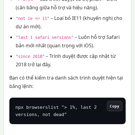
(cân bằng giữa hỗ trợ và hiệu năng).
– Loại bỏ IE11 (khuyến nghị cho
"not ie <= 11"
dự án mới).
– Luôn hỗ trợ Safari
"last 1 safari versions"
bản mới nhất (quan trọng với iOS).
– Trình duyệt được cập nhật từ
"since 2018"
2018 trở lại đây.
Bạn có thể kiểm tra danh sách trình duyệt hiện tại
bằng lệnh:
Copy
npx browserslist "> 1%, last 2 
versions, not dead"