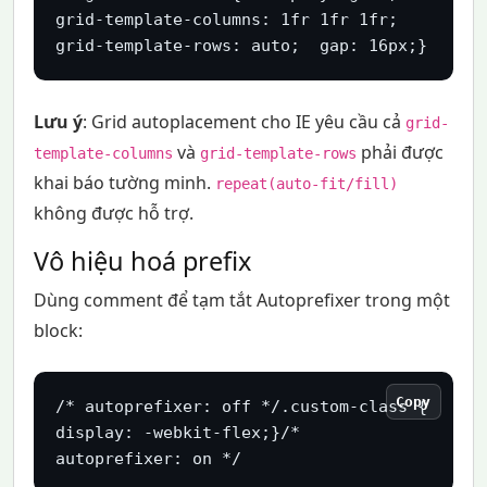
grid-template-columns: 1fr 1fr 1fr;  
grid-template-rows: auto;  gap: 16px;}
Lưu ý
: Grid autoplacement cho IE yêu cầu cả
grid-
và
phải được
template-columns
grid-template-rows
khai báo tường minh.
repeat(auto-fit/fill)
không được hỗ trợ.
Vô hiệu hoá prefix
Dùng comment để tạm tắt Autoprefixer trong một
block:
Copy
/* autoprefixer: off */.custom-class {  
display: -webkit-flex;}/* 
autoprefixer: on */