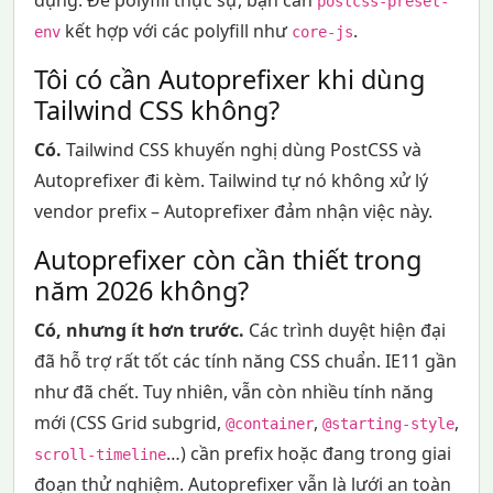
postcss-preset-
kết hợp với các polyfill như
.
env
core-js
Tôi có cần Autoprefixer khi dùng
Tailwind CSS không?
Có.
Tailwind CSS khuyến nghị dùng PostCSS và
Autoprefixer đi kèm. Tailwind tự nó không xử lý
vendor prefix – Autoprefixer đảm nhận việc này.
Autoprefixer còn cần thiết trong
năm 2026 không?
Có, nhưng ít hơn trước.
Các trình duyệt hiện đại
đã hỗ trợ rất tốt các tính năng CSS chuẩn. IE11 gần
như đã chết. Tuy nhiên, vẫn còn nhiều tính năng
mới (CSS Grid subgrid,
,
,
@container
@starting-style
…) cần prefix hoặc đang trong giai
scroll-timeline
đoạn thử nghiệm. Autoprefixer vẫn là lưới an toàn