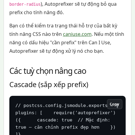
), Autoprefixer sẽ tự động bỏ qua
border-radius
prefix cho tính năng đó.
Bạn có thể kiểm tra trạng thái hỗ trợ của bất kỳ
tính năng CSS nào trên
caniuse.com
. Nếu một tính
năng có dấu hiệu "cần prefix" trên Can I Use,
Autoprefixer sẽ tự động xử lý nó cho bạn.
Các tuỳ chọn nâng cao
Cascade (sắp xếp prefix)
Copy
// postcss.config.jsmodule.exports = {  
plugins: [    require('autoprefixer')
({      cascade: true  // Mặc định: 
true – căn chỉnh prefix đẹp hơn    })  
]}