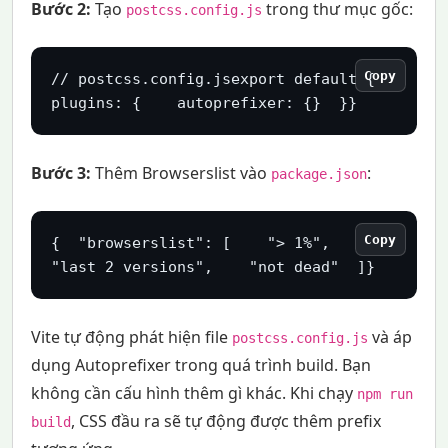
Bước 2:
Tạo
trong thư mục gốc:
postcss.config.js
Copy
// postcss.config.jsexport default {  
plugins: {    autoprefixer: {}  }}
Bước 3:
Thêm Browserslist vào
:
package.json
Copy
{  "browserslist": [    "> 1%",    
"last 2 versions",    "not dead"  ]}
Vite tự động phát hiện file
và áp
postcss.config.js
dụng Autoprefixer trong quá trình build. Bạn
không cần cấu hình thêm gì khác. Khi chạy
npm run
, CSS đầu ra sẽ tự động được thêm prefix
build