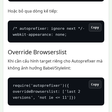
Hoặc bỏ qua dòng kế tiếp:
Copy
/* autoprefixer: ignore next */-
webkit-appearance: none;
Override Browserslist
Khi cần cấu hình target riêng cho Autoprefixer mà
không ảnh hưởng Babel/Stylelint:
Copy
require('autoprefixer')({  
overrideBrowserslist: ['last 2 
versions', 'not ie <= 11']})