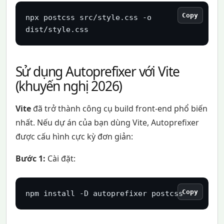
Copy
npx postcss src/style.css -o 
dist/style.css
Sử dụng Autoprefixer với Vite
(khuyến nghị 2026)
Vite
đã trở thành công cụ build front-end phổ biến
nhất. Nếu dự án của bạn dùng Vite, Autoprefixer
được cấu hình cực kỳ đơn giản:
Bước 1:
Cài đặt:
Copy
npm install -D autoprefixer postcss