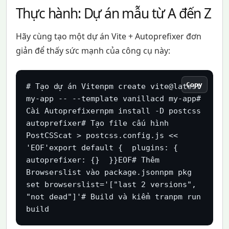
Thực hành: Dự án mẫu từ A đến Z
Hãy cùng tạo một dự án Vite + Autoprefixer đơn
giản để thấy sức mạnh của công cụ này:
Copy
# Tạo dự án Vitenpm create vite@latest 
my-app -- --template vanillacd my-app# 
Cài Autoprefixernpm install -D postcss 
autoprefixer# Tạo file cấu hình 
PostCSScat > postcss.config.js << 
'EOF'export default {  plugins: {    
autoprefixer: {}  }}EOF# Thêm 
Browserslist vào package.jsonnpm pkg 
set browserslist='["last 2 versions", 
"not dead"]'# Build và kiểm tranpm run 
build