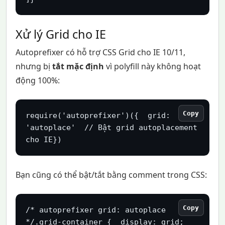
Xử lý Grid cho IE
Autoprefixer có hỗ trợ CSS Grid cho IE 10/11,
nhưng bị
tắt mặc định
vì polyfill này không hoạt
động 100%:
Copy
require('autoprefixer')({  grid: 
'autoplace'  // Bật grid autoplacement 
cho IE})
Bạn cũng có thể bật/tắt bằng comment trong CSS:
Copy
/* autoprefixer grid: autoplace 
*/.grid-container {  display: grid;  