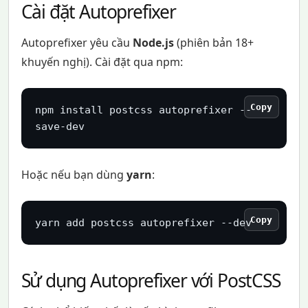
Cài đặt Autoprefixer
Autoprefixer yêu cầu
Node.js
(phiên bản 18+
khuyến nghị). Cài đặt qua npm:
Copy
npm install postcss autoprefixer --
save-dev
Hoặc nếu bạn dùng
yarn
:
Copy
yarn add postcss autoprefixer --dev
Sử dụng Autoprefixer với PostCSS