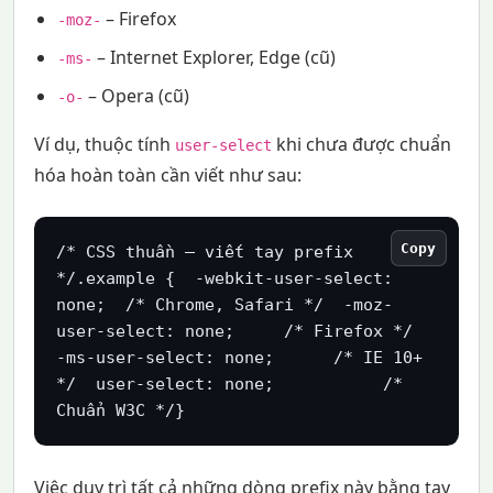
– Firefox
-moz-
– Internet Explorer, Edge (cũ)
-ms-
– Opera (cũ)
-o-
Ví dụ, thuộc tính
khi chưa được chuẩn
user-select
hóa hoàn toàn cần viết như sau:
Copy
/* CSS thuần – viết tay prefix 
*/.example {  -webkit-user-select: 
none;  /* Chrome, Safari */  -moz-
user-select: none;     /* Firefox */  
-ms-user-select: none;      /* IE 10+ 
*/  user-select: none;           /* 
Chuẩn W3C */}
Việc duy trì tất cả những dòng prefix này bằng tay