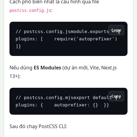
Cách phổ biến nhất là cấu hình qua file
:
postcss.config.js
Copy
// postcss.config.jsmodule.exports = {  
plugins: [    require('autoprefixer')  
]}
Nếu dùng
ES Modules
(dự án mới, Vite, Next.js
13+):
Copy
// postcss.config.mjsexport default {  
plugins: {    autoprefixer: {}  }}
Sau đó chạy PostCSS CLI: