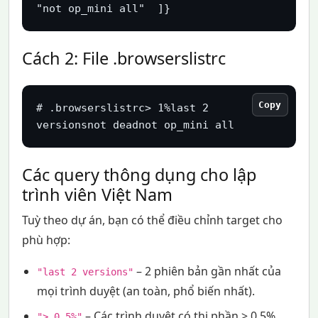
"not op_mini all"  ]}
Cách 2: File .browserslistrc
Copy
# .browserslistrc> 1%last 2 
versionsnot deadnot op_mini all
Các query thông dụng cho lập
trình viên Việt Nam
Tuỳ theo dự án, bạn có thể điều chỉnh target cho
phù hợp:
– 2 phiên bản gần nhất của
"last 2 versions"
mọi trình duyệt (an toàn, phổ biến nhất).
– Các trình duyệt có thị phần > 0.5%
"> 0.5%"