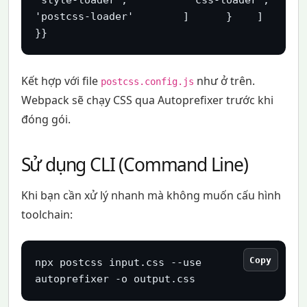
'postcss-loader'        ]      }    ]  
}}
Kết hợp với file
như ở trên.
postcss.config.js
Webpack sẽ chạy CSS qua Autoprefixer trước khi
đóng gói.
Sử dụng CLI (Command Line)
Khi bạn cần xử lý nhanh mà không muốn cấu hình
toolchain:
Copy
npx postcss input.css --use 
autoprefixer -o output.css