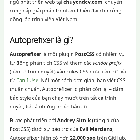
ngũ phát triển web tại
chuyendev.com
, chuyên
cung cấp giải pháp front-end hiện đại cho cộng
đồng lập trình viên Việt Nam.
Autoprefixer là gì?
Autoprefixer
là một plugin
PostCSS
có nhiệm vụ
tự động phân tích CSS và thêm các
vendor prefix
(tiền tố trình duyệt) vào rules CSS dựa trên dữ liệu
từ
Can I Use
. Nói một cách đơn giản, bạn viết CSS
thuần chuẩn, Autoprefixer lo phần còn lại – đảm
bảo style của bạn chạy mượt trên tất cả trình
duyệt, kể cả những phiên bản cũ.
Được phát triển bởi
Andrey Sitnik
(tác giả của
PostCSS) dưới sự bảo trợ của
Evil Martians
,
Autoprefixer hiện có hơn
22.000 sao
trên GitHub,