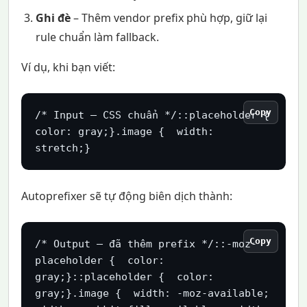
Ghi đè
– Thêm vendor prefix phù hợp, giữ lại
rule chuẩn làm fallback.
Ví dụ, khi bạn viết:
Copy
/* Input – CSS chuẩn */::placeholder {  
color: gray;}.image {  width: 
stretch;}
Autoprefixer sẽ tự động biên dịch thành:
Copy
/* Output – đã thêm prefix */::-moz-
placeholder {  color: 
gray;}::placeholder {  color: 
gray;}.image {  width: -moz-available;  