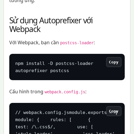
tương ứng.
Sử dụng Autoprefixer với
Webpack
Với Webpack, bạn cần
:
postcss-loader
Copy
npm install -D postcss-loader 
autoprefixer postcss
Cấu hình trong
:
webpack.config.js
Copy
// webpack.config.jsmodule.exports = {  
module: {    rules: [      {        
test: /\.css$/,        use: [          
'style-loader',          'css-loader',          