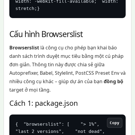
width: -webkit-fill-available;  width: 
stretch;}
Cấu hình Browserslist
Browserslist
là công cụ cho phép bạn khai báo
danh sách trình duyệt mục tiêu bằng một cú pháp
đơn giản. Thông tin này được chia sẻ giữa
Autoprefixer, Babel, Stylelint, PostCSS Preset Env và
nhiều công cụ khác – giúp dự án của bạn
đồng bộ
target ở mọi tầng.
Cách 1: package.json
Copy
{  "browserslist": [    "> 1%",    
"last 2 versions",    "not dead",    