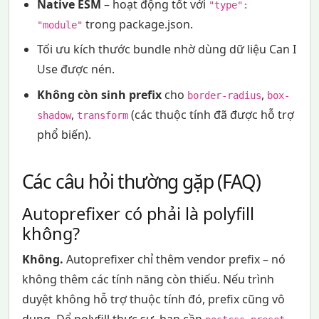
Native ESM
– hoạt động tốt với
"type":
trong package.json.
"module"
Tối ưu kích thước bundle nhờ dùng dữ liệu Can I
Use được nén.
Không còn sinh prefix
cho
,
border-radius
box-
,
(các thuộc tính đã được hỗ trợ
shadow
transform
phổ biến).
Các câu hỏi thường gặp (FAQ)
Autoprefixer có phải là polyfill
không?
Không.
Autoprefixer chỉ thêm vendor prefix – nó
không thêm các tính năng còn thiếu. Nếu trình
duyệt không hỗ trợ thuộc tính đó, prefix cũng vô
dụng. Để polyfill thực sự, bạn cần