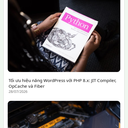
Tối ưu hiệu năng WordPress với PHP 8.x: JIT Compiler,
OpCache và Fiber
28/07/2026