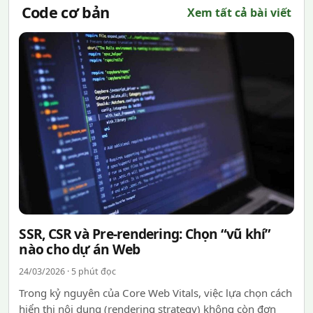
Code cơ bản
Xem tất cả bài viết
SSR, CSR và Pre-rendering: Chọn “vũ khí”
nào cho dự án Web
24/03/2026 · 5 phút đọc
Trong kỷ nguyên của Core Web Vitals, việc lựa chọn cách
hiển thị nội dung (rendering strategy) không còn đơn