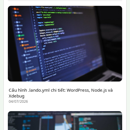
Cấu hình .lando.yml chi tiết: WordPress, Node.js và
Xdebug
04/07/2026