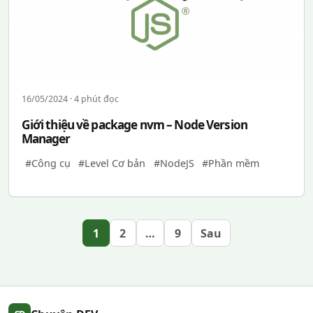
16/05/2024 · 4 phút đọc
Giới thiệu về package nvm – Node Version
Manager
#Công cụ
#Level Cơ bản
#NodeJS
#Phần mềm
1
2
…
9
Sau