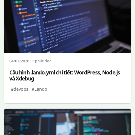
04/07/2026 · 1 phút đọc
Cấu hình .lando.yml chi tiết: WordPress, Node.js
và Xdebug
#devops
#Lando