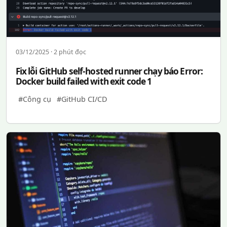
03/12/2025 · 2 phút đọc
Fix lỗi GitHub self-hosted runner chạy báo Error:
Docker build failed with exit code 1
#Công cụ
#GitHub CI/CD