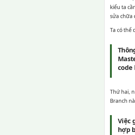
kiểu ta cầ
sửa chữa c
Ta có thể
Thông
Maste
code 
Thứ hai, 
Branch này
Việc 
hợp b