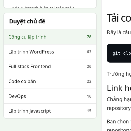
Xóa 1 branch hiện tại trên máy
Tải c
Duyệt chủ đề
Đây là câu
Công cụ lập trình
78
Lập trình WordPress
63
git clo
Full-stack Frontend
26
Trường hợ
Code cơ bản
22
Link h
DevOps
16
Chẳng hạ
repository
Lập trình Javascript
15
Bạn chọn 1
repository