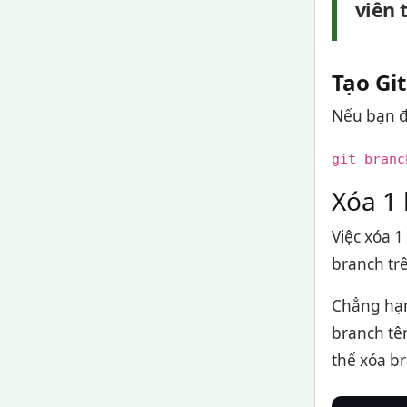
viên 
Tạo Gi
Nếu bạn đã
git branc
Xóa 1 
Việc xóa 
branch trê
Chẳng hạn
branch tê
thể xóa b