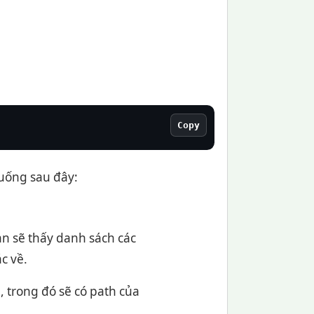
Copy
uống sau đây:
ạn sẽ thấy danh sách các
c về.
d
, trong đó sẽ có path của