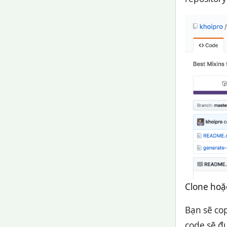
Clone hoặc
Bạn sẽ co
code sẽ đư