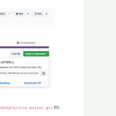
thì
khoipro/scss-mixins.git