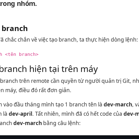
trong nhóm.
t branch
 chắc chắn về việc tạo branch, ta thực hiện dòng lệnh:
h <tên branch>
branch hiện tại trên máy
1 branch trên remote cần quyền từ người quản trị Git, 
n máy, điều đó rất đơn giản.
 vào đầu tháng mình tạo 1 branch tên là
dev-march
, 
n là
dev-april
. Tất nhiên, mình đã có hết code của
dev-
ranch
dev-march
bằng câu lệnh: