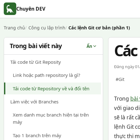
Chuyên DEV
Trang chủ
Công cụ lập trình
Các lệnh Git cơ bản (phần 1)
Các 
Trong bài viết này
Ẩn
Tải code từ Git Reposity
Đăng ngày 01/
Link hoặc path repository là gì?
#Git
Tải code từ Repository về và đổi tên
Trong
bài
Làm việc với Branches
với giao 
Xem danh mục branch hiện tại trên
sẽ là rất 
máy
lệnh Git c
Tạo 1 branch trên máy
thực thi m