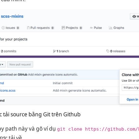
 tải source bằng Git trên Github
py path này và gõ ví dụ
git clone https://github.com/
ợc tải về.