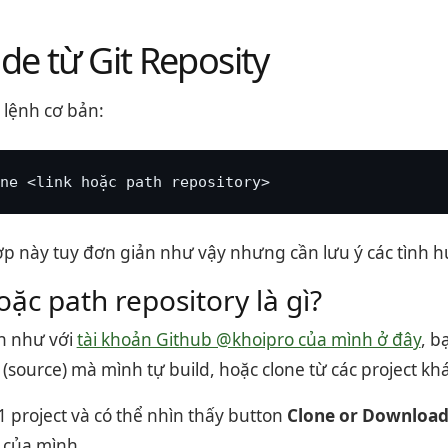
ode từ Git Reposity
 lệnh cơ bản:
ne <link hoặc path repository>
p này tuy đơn giản như vậy nhưng cần lưu ý các tình h
oặc path repository là gì?
n như với
tài khoản Github @khoipro của mình ở đây
, b
 (source) mà mình tự build, hoặc clone từ các project khá
 project và có thể nhìn thấy button
Clone or Downloa
 của mình.