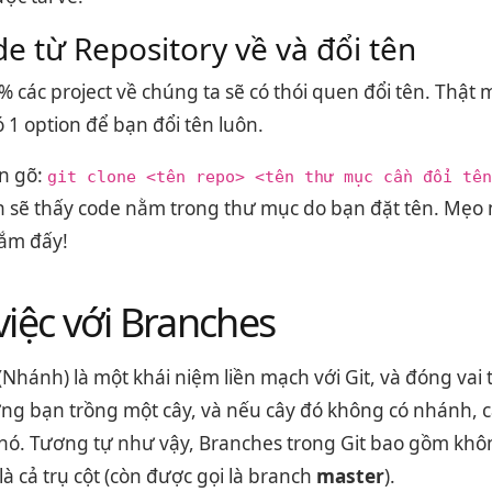
de từ Repository về và đổi tên
 các project về chúng ta sẽ có thói quen đổi tên. Thật 
ó 1 option để bạn đổi tên luôn.
ần gõ:
git clone <tên repo> <tên thư mục cần đổi tên
 sẽ thấy code nằm trong thư mục do bạn đặt tên. Mẹo n
lắm đấy!
iệc với Branches
Nhánh) là một khái niệm liền mạch với Git, và đóng vai
ng bạn trồng một cây, và nếu cây đó không có nhánh, c
khó. Tương tự như vậy, Branches trong Git bao gồm khô
là cả trụ cột (còn được gọi là branch
master
).