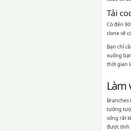
Tải co
Có đến 90%
clone sẽ c
Bạn chỉ c
xuống bạn
thời gian 
Làm v
Branches (
tưởng tượ
sống rất 
được tính 