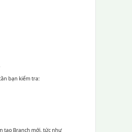
y
cần bạn kiểm tra:
ạn tạo Branch mới, tức như