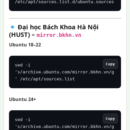
/etc/apt/sources.list.d/ubuntu.sources
Đại học Bách Khoa Hà Nội
(HUST) –
mirror.bkhn.vn
Ubuntu 18–22
Copy
sed -i 
's/archive.ubuntu.com/mirror.bkhn.vn/g
' /etc/apt/sources.list
Ubuntu 24+
Copy
sed -i 
's/archive.ubuntu.com/mirror.bkhn.vn/g