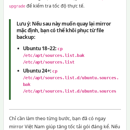
để kiểm tra tốc độ thực tế.
upgrade
Lưu ý:
Nếu sau này muốn quay lại mirror
mặc định, bạn có thể khôi phục từ file
backup:
Ubuntu 18–22:
cp
/etc/apt/sources.list.bak
/etc/apt/sources.list
Ubuntu 24+:
cp
/etc/apt/sources.list.d/ubuntu.sources.
bak
/etc/apt/sources.list.d/ubuntu.sources
Chỉ cần làm theo từng bước, bạn đã có ngay
mirror Việt Nam giúp tăng tốc tải gói đáng kể. Nếu