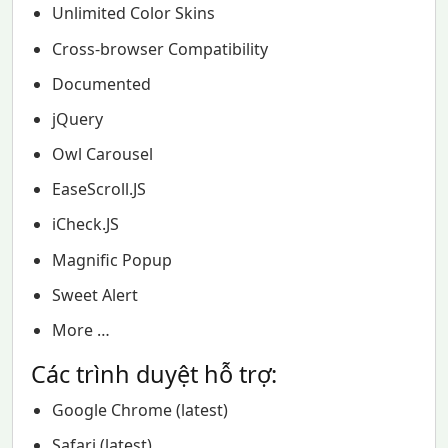
Unlimited Color Skins
Cross-browser Compatibility
Documented
jQuery
Owl Carousel
EaseScroll.JS
iCheck.JS
Magnific Popup
Sweet Alert
More …
Các trình duyệt hỗ trợ:
Google Chrome (latest)
Safari (latest)