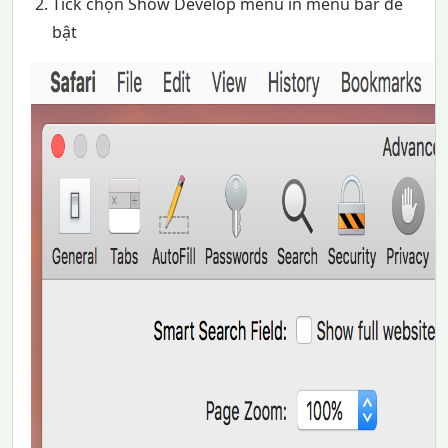
Tick chọn Show Develop menu in menu bar để
bật