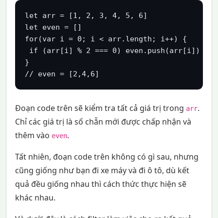
let arr = [1, 2, 3, 4, 5, 6]

let even = []

for(var i = 0; i < arr.length; i++) {

 if (arr[i] % 2 === 0) even.push(arr[i])

}

// even = [2,4,6]
Đoạn code trên sẽ kiểm tra tất cả giá trị trong
.
arr
Chỉ các giá trị là số chẵn mới được chấp nhận và
thêm vào
.
even
Tất nhiên, đoạn code trên không có gì sau, nhưng
cũng giống như bạn đi xe máy và đi ô tô, dù kết
quả đều giống nhau thì cách thức thực hiện sẽ
khác nhau.