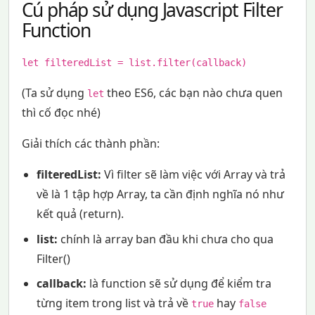
Cú pháp sử dụng Javascript Filter
Function
let filteredList = list.filter(callback)
(Ta sử dụng
theo ES6, các bạn nào chưa quen
let
thì cố đọc nhé)
Giải thích các thành phần:
filteredList:
Vì filter sẽ làm việc với Array và trả
về là 1 tập hợp Array, ta cần định nghĩa nó như
kết quả (return).
list:
chính là array ban đầu khi chưa cho qua
Filter()
callback:
là function sẽ sử dụng để kiểm tra
từng item trong list và trả về
hay
true
false