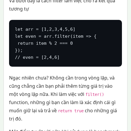
Và dưới đây là cách filter làm việc cho ra kết quả
tương tự
let arr = [1,2,3,4,5,6]

let even = arr.filter(item => {

 return item % 2 === 0

});

// even = [2,4,6]
Ngạc nhiên chưa? Không cần trong vòng lặp, và
cũng chẳng cần bạn phải thêm từng giá trị vào
một vòng lặp nữa. Khi làm việc với
filter()
function, những gì bạn cần làm là xác định cái gì
muốn giữ lại và trả về
cho những giá
return true
trị đó.