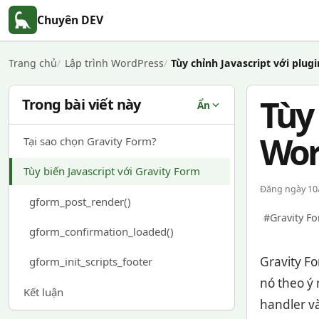
Chuyên DEV
Trang chủ
Lập trình WordPress
Tùy chỉnh Javascript với plu
Tùy 
Trong bài viết này
Ẩn
Wor
Tại sao chọn Gravity Form?
Tùy biến Javascript với Gravity Form
Đăng ngày 10/
gform_post_render()
#Gravity F
gform_confirmation_loaded()
Gravity F
gform_init_scripts_footer
nó theo ý 
Kết luận
handler và