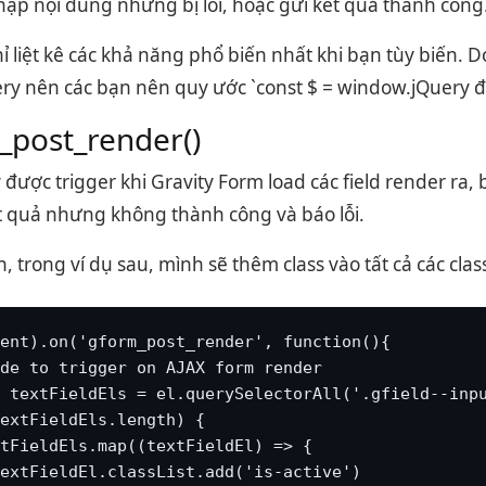
hập nội dung nhưng bị lỗi, hoặc gửi kết quả thành công
ỉ liệt kê các khả năng phổ biến nhất khi bạn tùy biến. 
ry nên các bạn nên quy ước `const $ = window.jQuery đ
_post_render()
 được trigger khi Gravity Form load các field render ra
t quả nhưng không thành công và báo lỗi.
 trong ví dụ sau, mình sẽ thêm class vào tất cả các class
ent).on('gform_post_render', function(){

de to trigger on AJAX form render

 textFieldEls = el.querySelectorAll('.gfield--inpu
extFieldEls.length) {

tFieldEls.map((textFieldEl) => {

extFieldEl.classList.add('is-active')
