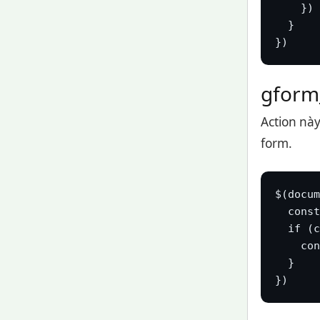
    })

  }

})
gform
Action này
form.
$(docum
  const
  if (c
    con
  }

})