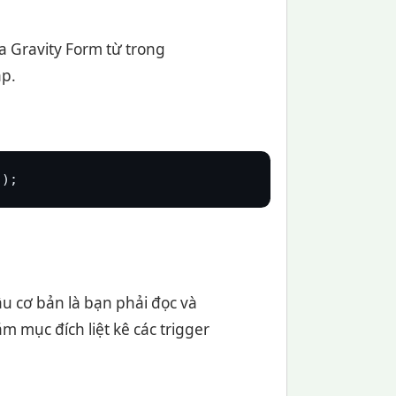
a Gravity Form từ trong
ập.
 );
ầu cơ bản là bạn phải đọc và
ằm mục đích liệt kê các trigger