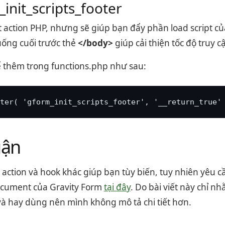
init_scripts_footer
 action PHP, nhưng sẽ giúp bạn đẩy phần load script củ
ống cuối trước thẻ
</body>
giúp cải thiện tốc độ truy c
ể thêm trong functions.php như sau:
ter( 'gform_init_scripts_footer', '__return_true'
uận
action và hook khác giúp bạn tùy biến, tuy nhiên yêu c
cument của Gravity Form
tại đây
. Do bài viết này chỉ nh
và hay dùng nên mình không mô tả chi tiết hơn.