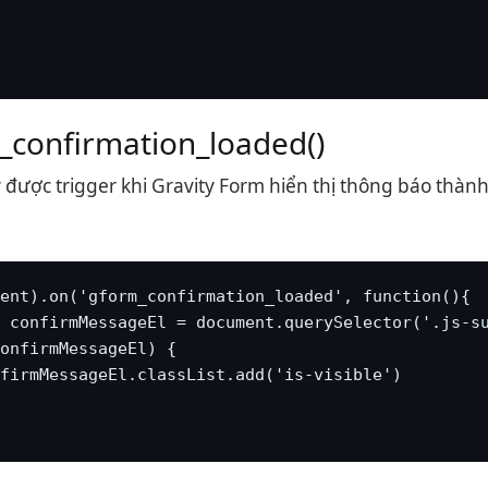
_confirmation_loaded()
 được trigger khi Gravity Form hiển thị thông báo thà
ent).on('gform_confirmation_loaded', function(){

 confirmMessageEl = document.querySelector('.js-su
onfirmMessageEl) {

firmMessageEl.classList.add('is-visible')
