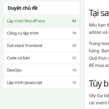
Duyệt chủ đề
Tại s
Lập trình WordPress
63
Nếu bạn 
addon và r
Công cụ lập trình
78
Trong tea
Full-stack Frontend
26
hàng. Bạn 
Code cơ bản
Quả thực r
22
để mua ad
DevOps
16
Tùy b
Lập trình Javascript
15
Vậy tùy bi
các event 