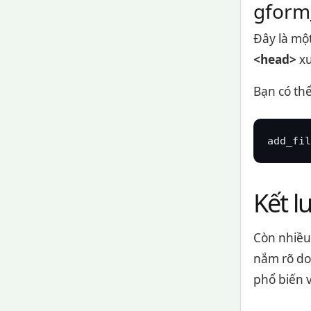
gform_
Đây là một
<head>
xu
Bạn có th
add_fil
Kết l
Còn nhiều 
nắm rõ do
phổ biến 