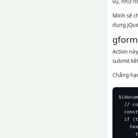
vụ, như n
Mình sẽ ch
dụng jQue
gform
Action này
submit kế
Chẳng hạn,
$(docum
  // co
  const
  if (t
    tex
      t