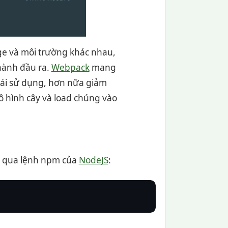
ge và môi trường khác nhau,
thành đầu ra.
Webpack
mang
 tái sử dụng, hơn nữa giảm
mô hình cây và load chúng vào
g qua lệnh npm của
NodeJS
: