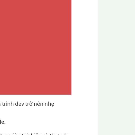
á trình dev trở nên nhẹ
de.