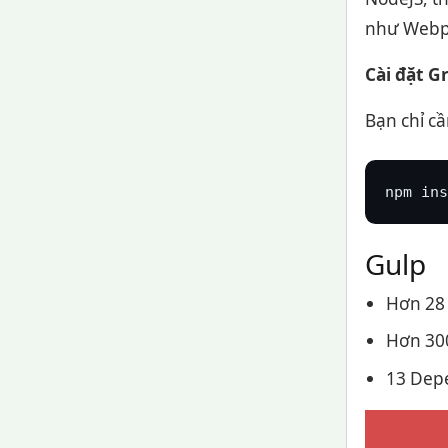
như Webp
Cài đặt G
Bạn chỉ cầ
npm ins
Gulp
Hơn 28 
Hơn 30
13 Dep