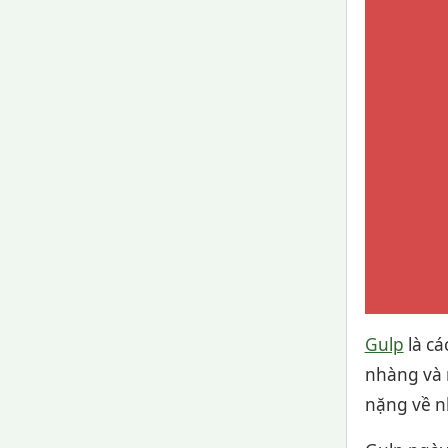
Gulp
là cá
nhàng và 
nặng về n