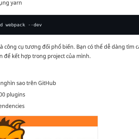
ụng yarn
d webpack --dev
 công cụ tương đối phổ biến. Bạn có thể dễ dàng tìm cá
 để kết hợp trong project của mình.
nghìn sao trên GitHub
00 plugins
endencies