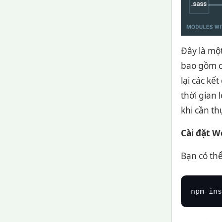
Đây là mộ
bao gồm cả
lại các kế
thời gian 
khi cần t
Cài đặt 
Bạn có th
npm ins