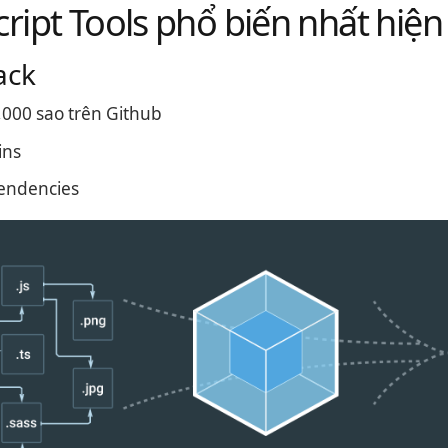
cript Tools phổ biến nhất hiện
ack
000 sao trên Github
ins
endencies