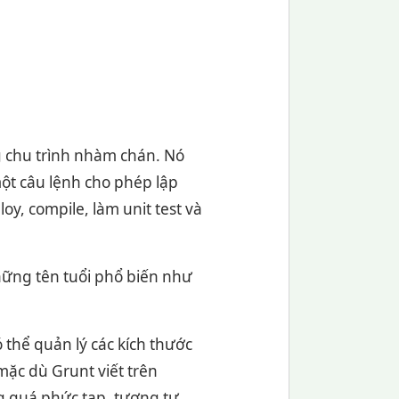
g chu trình nhàm chán. Nó
một câu lệnh cho phép lập
loy, compile, làm unit test và
hững tên tuổi phổ biến như
 thể quản lý các kích thước
mặc dù Grunt viết trên
g quá phức tạp, tương tự