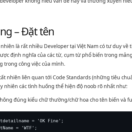
 developer không hiểu vấn đề này và thường xuyên hiể
ng – Đặt tên
nhiên là rất nhiều Developer tại Việt Nam có tư duy về
ược định nghĩa của các từ, cụm từ phổ biến trong mản
g trong công việc của mình.
tất nhiên liên quan tới Code Standards (những tiêu chu
uy nhiên các tình huống thể hiện độ noob rõ nhất như:
hông đúng kiểu chữ thường/chữ hoa cho tên biến và fu
tdetailname = 'OK Fine';

tName = 'WTF';
