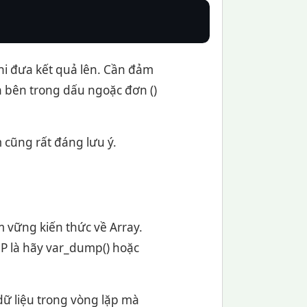
hi đưa kết quả lên. Cần đảm
h bên trong dấu ngoặc đơn ()
cũng rất đáng lưu ý.
m vững kiến thức về Array.
HP là hãy var_dump() hoặc
 dữ liệu trong vòng lặp mà