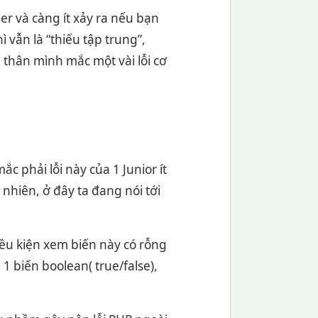
er và càng ít xảy ra nếu bạn
ì vẫn là “thiếu tập trung”,
 thân mình mắc một vài lỗi cơ
ắc phải lỗi này của 1 Junior ít
nhiên, ở đây ta đang nói tới
iều kiện xem biến này có rỗng
1 biến boolean( true/false),