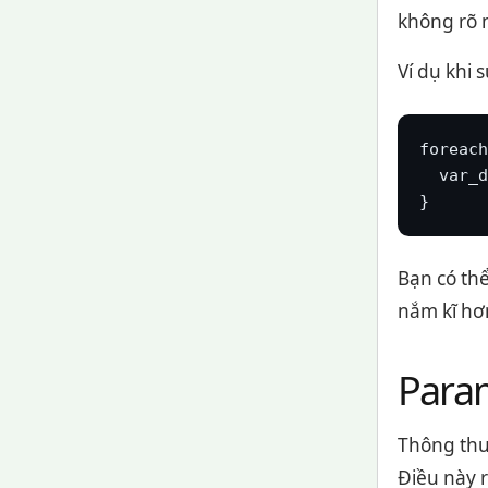
không rõ n
Ví dụ khi
foreach
  var_d
}
Bạn có th
nắm kĩ hơ
Param
Thông thư
Điều này r