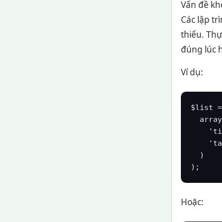
Vấn đề kho
Các lập tr
thiếu. Th
đúng lúc 
Ví dụ:
$list =
  array
    'ti
    'ta
  )

);
Hoặc: