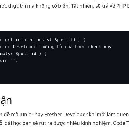
ược thực thi mà không có biến. Tất nhiên, sẽ trả về PHP E
n get_related_posts( $post_id ) {

nior Developer thường bỏ qua bước check này

mpty( $post_id ) {

urn '';

uận
 đề mà Junior hay Fresher Developer khi mới làm quen v
i bài học bạn sẽ rút ra được nhiều kinh nghiệm. Code Tố