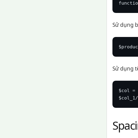
functio
Sử dụng bi
$produc
Sử dụng tên
$col = 
$col_1/
Spac