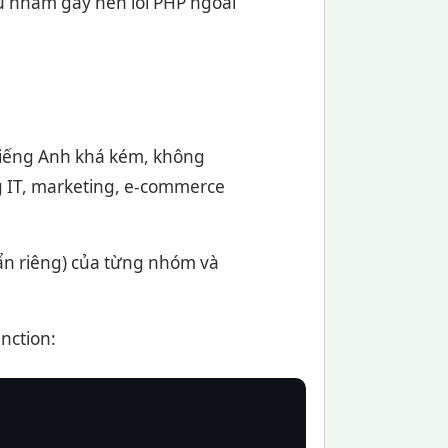
u nhầm gây nên lỗi PHP ngoài
 tiếng Anh khá kém, không
g IT, marketing, e-commerce
ẩn riêng) của từng nhóm và
nction: