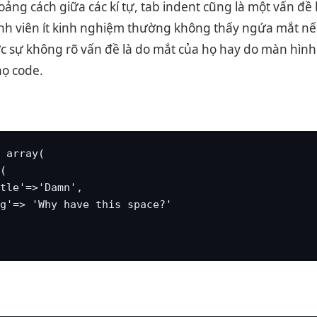
ảng cách giữa các kí tự, tab indent cũng là một vấn đề
ình viên ít kinh nghiệm thường không thấy ngứa mắt nếu
ực sự không rõ vấn đề là do mắt của họ hay do màn hình
họ code.
 array(

(

tle'=>'Damn',

g'=> 'Why have this space?'
