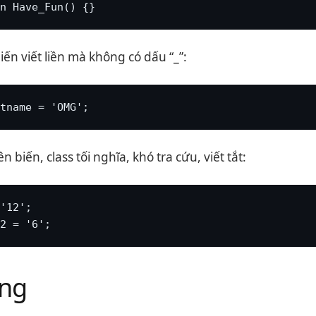
n Have_Fun() {}
ến viết liền mà không có dấu “_”:
tname = 'OMG';
 biến, class tối nghĩa, khó tra cứu, viết tắt:
'12';

2 = '6';
ing