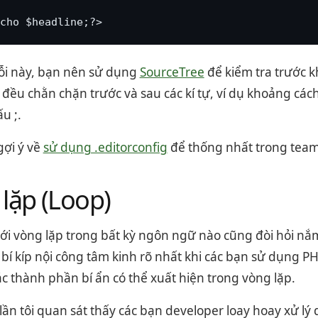
cho $headline;?>
lỗi này, bạn nên sử dụng
SourceTree
để kiểm tra trước k
đều chằn chặn trước và sau các kí tự, ví dụ khoảng các
u ;.
gợi ý về
sử dụng .editorconfig
để thống nhất trong team 
lặp (Loop)
ới vòng lặp trong bất kỳ ngôn ngữ nào cũng đòi hỏi nắ
bí kíp nội công tâm kinh rõ nhất khi các bạn sử dụng P
các thành phần bí ẩn có thể xuất hiện trong vòng lặp.
lần tôi quan sát thấy các bạn developer loay hoay xử lý