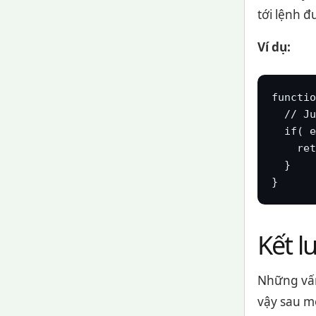
tới lệnh đ
Ví dụ:
functio
  // Ju
  if( e
    ret
  }

}
Kết l
Những vấn
vậy sau mỗ