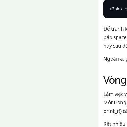
<?php e
Để tránh 
bảo space 
hay sau dấ
Ngoài ra, 
Vòng 
Làm việc v
Một trong 
print_r() 
Rất nhiều 