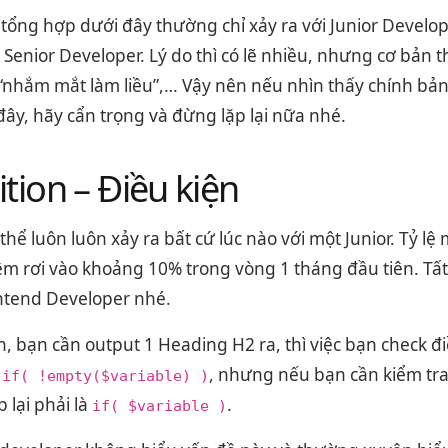
tổng hợp dưới đây thường chỉ xảy ra với Junior Develop
 Senior Developer. Lý do thì có lẽ nhiều, nhưng cơ bản th
 “nhắm mắt làm liều”,… Vậy nên nếu nhìn thấy chính bản
ây, hãy cẩn trọng và đừng lặp lại nữa nhé.
tion – Điều kiện
 thể luôn luôn xảy ra bất cứ lúc nào với một Junior. Tỷ lệ m
m rơi vào khoảng 10% trong vòng 1 tháng đầu tiên. Tất 
ntend Developer nhé.
 bạn cần output 1 Heading H2 ra, thì việc bạn check đ
k
, nhưng nếu bạn cần kiểm tra 
if( !empty($variable) )
p lại phải là
.
if( $variable )