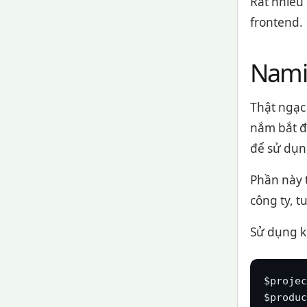
Rất nhiều
frontend.
Nami
Thật ngạc 
nắm bắt đ
để sử dụn
Phần này 
công ty, t
Sử dụng k
$projec
$produc