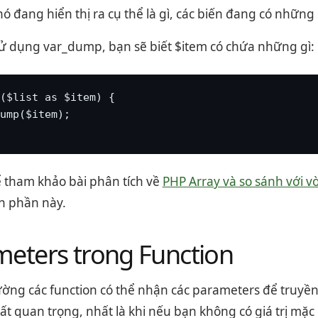
ó đang hiển thị ra cụ thể là gì, các biến đang có những 
 sử dụng var_dump, bạn sẽ biết $item có chứa những gì:
($list as $item) {

ump($item);

ể tham khảo bài phân tích về
PHP Array và so sánh với v
n phần này.
eters trong Function
ờng các function có thể nhận các parameters để truyền
ất quan trọng, nhất là khi nếu bạn không có giá trị mặ