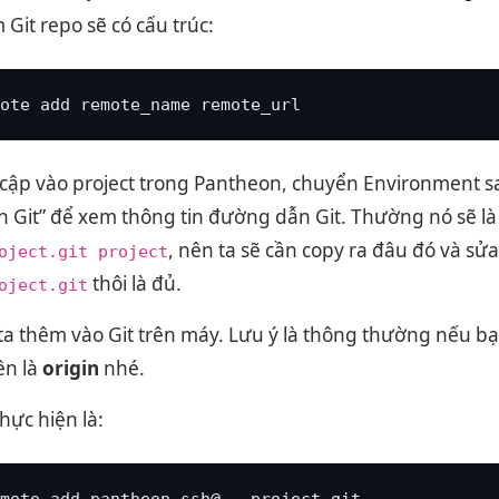
Git repo sẽ có cấu trúc:
ote add remote_name remote_url
 cập vào project trong Pantheon, chuyển Environment sa
h Git” để xem thông tin đường dẫn Git. Thường nó sẽ l
, nên ta sẽ cần copy ra đâu đó và sửa 
oject.git
project
thôi là đủ.
oject.git
ta thêm vào Git trên máy. Lưu ý là thông thường nếu bạn
ên là
origin
nhé.
hực hiện là:
mote add pantheon 
ssh@...project.git