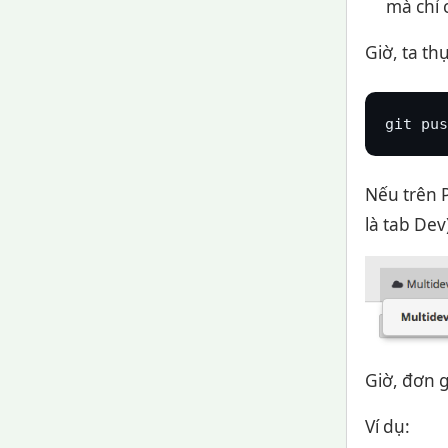
mà chỉ 
Giờ, ta t
git pus
Nếu trên 
là tab Dev
Giờ, đơn g
Ví dụ: