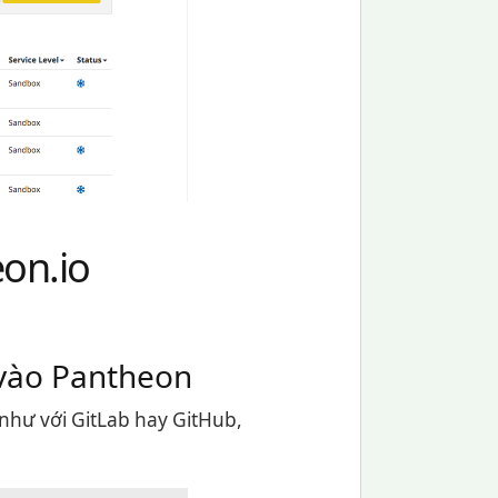
on.io
 vào Pantheon
như với GitLab hay GitHub,