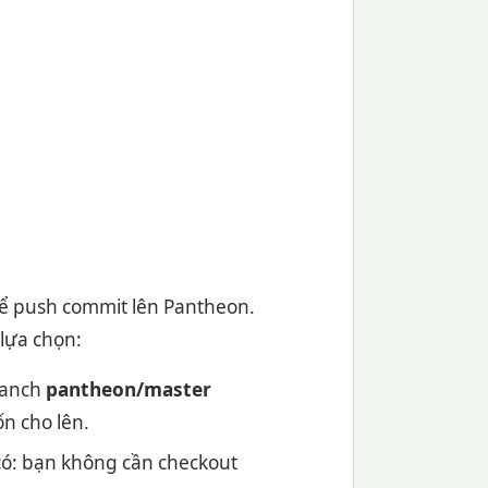
thể push commit lên Pantheon.
 lựa chọn:
ranch
pantheon/master
n cho lên.
có: bạn không cần checkout