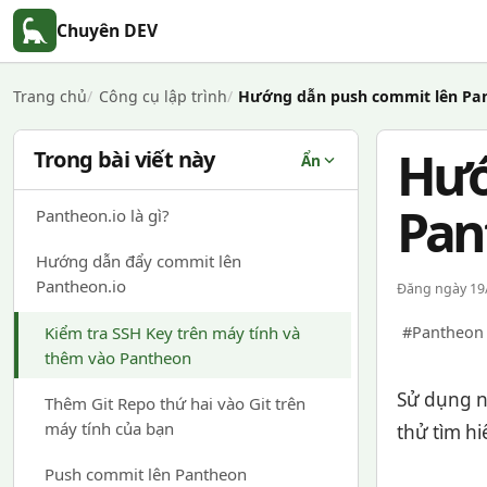
Chuyên DEV
Trang chủ
Công cụ lập trình
Hướng dẫn push commit lên Pan
Hướ
Trong bài viết này
Ẩn
Pan
Pantheon.io là gì?
Hướng dẫn đẩy commit lên
Pantheon.io
Đăng ngày 19/
Kiểm tra SSH Key trên máy tính và
#Pantheon
thêm vào Pantheon
Sử dụng n
Thêm Git Repo thứ hai vào Git trên
máy tính của bạn
thử tìm h
Push commit lên Pantheon