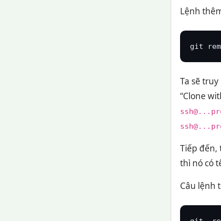
Lệnh thêm 
git rem
Ta sẽ truy
“Clone wit
ssh@...pr
ssh@...pr
Tiếp đến, 
thì nó có t
Câu lệnh t
git  re