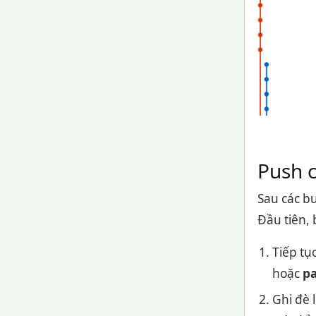
Push 
Sau các bư
Đầu tiên, 
Tiếp tụ
hoặc
p
Ghi đè 