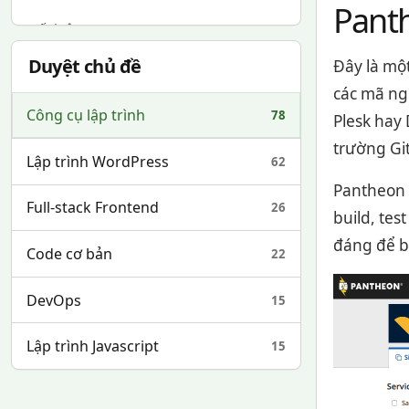
Panth
Kết luận
Duyệt chủ đề
Đây là mộ
các mã ngu
Công cụ lập trình
78
Plesk hay
trường Git
Lập trình WordPress
62
Pantheon 
Full-stack Frontend
26
build, tes
đáng để bạ
Code cơ bản
22
DevOps
15
Lập trình Javascript
15