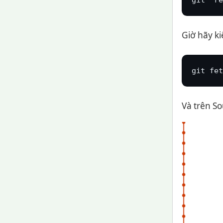
Giờ hãy ki
git fet
Và trên So