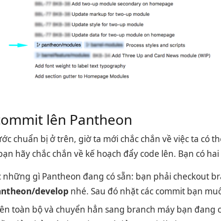
commit lên Pantheon
ớc chuẩn bị ở trên, giờ ta mới chắc chắn về việc ta có 
bạn hãy chắc chắn về kế hoạch đẩy code lên. Bạn có hai
c những gì Pantheon đang có sẵn: bạn phải checkout b
antheon/develop
nhé. Sau đó nhặt các commit bạn muố
lên toàn bộ và chuyển hẳn sang branch máy bạn đang 