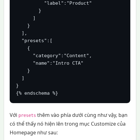
          "label":"Product"

        }

      ]

    }

  ],

  "presets":[

    {

      "category":"Content",

      "name":"Intro CTA"

    }

  ]

}

{% endschema %}
Với
thêm vào phía dưới cùng như vậy, bạn
presets
có thể thấy nó hiện lên trong mục Customize của
Homepage như sau: