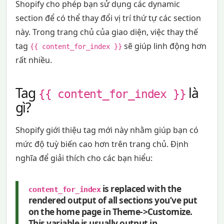
Shopify cho phép bạn sử dụng các dynamic
section để có thể thay đổi vị trí thứ tự các section
này. Trong trang chủ của giao diện, việc thay thế
tag
sẽ giúp linh động hơn
{{ content_for_index }}
rất nhiều.
Tag
là
{{ content_for_index }}
gì?
Shopify giới thiệu tag mới này nhằm giúp bạn có
mức độ tuỳ biến cao hơn trên trang chủ. Định
nghĩa để giải thích cho các bạn hiểu:
is replaced with the
content_for_index
rendered output of all sections you’ve put
on the home page in Theme->Customize.
This variable is usually output in