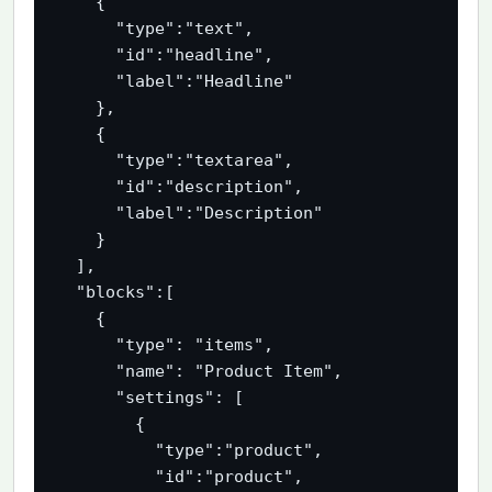
    {

      "type":"text",

      "id":"headline",

      "label":"Headline"

    },

    {

      "type":"textarea",

      "id":"description",

      "label":"Description"

    }

  ],

  "blocks":[

    {

      "type": "items",

      "name": "Product Item",

      "settings": [

        {

          "type":"product",

          "id":"product",
