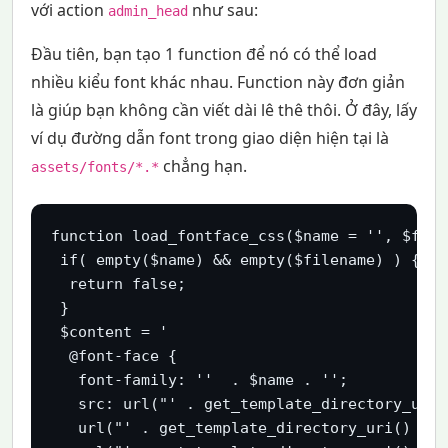
với action
như sau:
admin_head
Đầu tiên, bạn tạo 1 function để nó có thể load
nhiều kiểu font khác nhau. Function này đơn giản
là giúp bạn không cần viết dài lê thê thôi. Ở đây, lấy
ví dụ đường dẫn font trong giao diện hiện tại là
chẳng hạn.
assets/fonts/*.*
function load_fontface_css($name = '', $file
 if( empty($name) && empty($filename) ) {

  return false;

 }

 $content = '

  @font-face {

   font-family: ''  . $name . '';

   src: url("' . get_template_directory_uri(
   url("' . get_template_directory_uri() . '