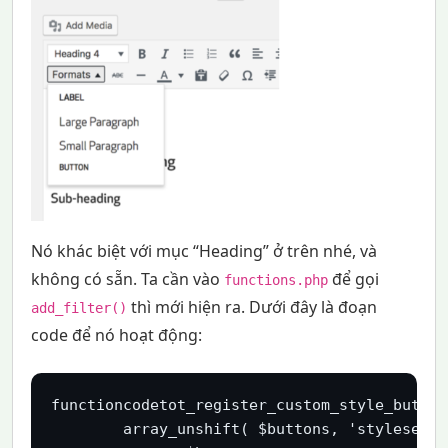
Nó khác biệt với mục “Heading” ở trên nhé, và
không có sẵn. Ta cần vào
để gọi
functions.php
thì mới hiện ra. Dưới đây là đoạn
add_filter()
code để nó hoạt động:
functioncodetot_register_custom_style_button
	array_unshift( $buttons, 'styleselect' );
