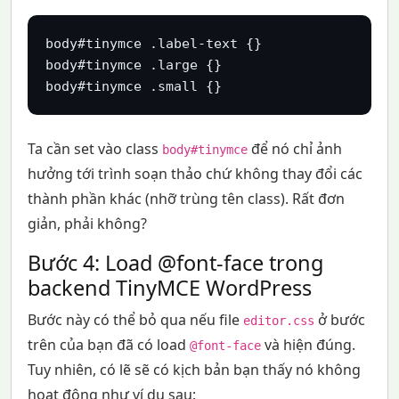
body#tinymce .label-text {}

body#tinymce .large {}

body#tinymce .small {}
Ta cần set vào class
để nó chỉ ảnh
body#tinymce
hưởng tới trình soạn thảo chứ không thay đổi các
thành phần khác (nhỡ trùng tên class). Rất đơn
giản, phải không?
Bước 4: Load @font-face trong
backend TinyMCE WordPress
Bước này có thể bỏ qua nếu file
ở bước
editor.css
trên của bạn đã có load
và hiện đúng.
@font-face
Tuy nhiên, có lẽ sẽ có kịch bản bạn thấy nó không
hoạt động như ví dụ sau: