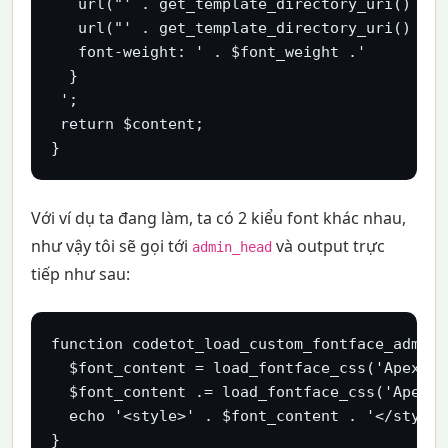
   url("' . get_template_directory_uri() . '
   url("' . get_template_directory_uri() . '
   font-weight: ' . $font_weight .'

  }

 ';

 return $content;

}
Với ví dụ ta đang làm, ta có 2 kiểu font khác nhau,
như vậy tôi sẽ gọi tới
và output trực
admin_head
tiếp như sau:
function codetot_load_custom_fontface_admin()
  $font_content = load_fontface_css('Apex Ro
  $font_content .= load_fontface_css('Apex R
  echo '<style>' . $font_content . '</style>'
}
