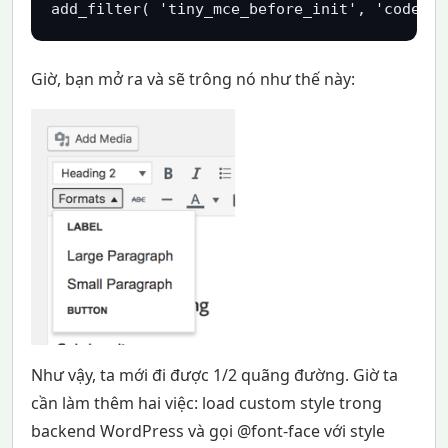
add_filter( 'tiny_mce_before_init', 'codetot
Giờ, bạn mở ra và sẽ trông nó như thế này:
Như vậy, ta mới đi được 1/2 quãng đường. Giờ ta
cần làm thêm hai việc: load custom style trong
backend WordPress và gọi @font-face với style