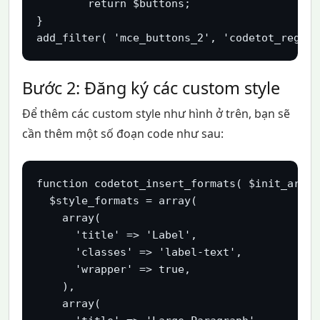
	return $buttons;

}

add_filter( 'mce_buttons_2', 'codetot_regist
Bước 2: Đăng ký các custom style
Để thêm các custom style như hình ở trên, bạn sẽ
cần thêm một số đoạn code như sau:
function codetot_insert_formats( $init_array 
  $style_formats = array( 

    array(

      'title' => 'Label',

      'classes' => 'label-text',

      'wrapper' => true,

    ),

    array(
