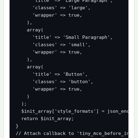
      'title' => 'Large Paragraph',

      'classes' => 'large',

      'wrapper' => true,

    ),

    array(

      'title' => 'Small Paragraph',

      'classes' => 'small',

      'wrapper' => true,

    ),

    array(

      'title' => 'Button',

      'classes' => 'button',

      'wrapper' => true,

    )

  ); 

  $init_array['style_formats'] = json_encode
  return $init_array;

}

// Attach callback to 'tiny_mce_before_init' 