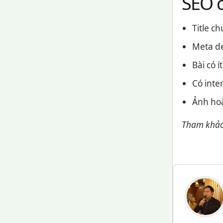
SEO c
Title c
Meta de
Bài có 
Có inter
Ảnh hoặ
Tham khảo