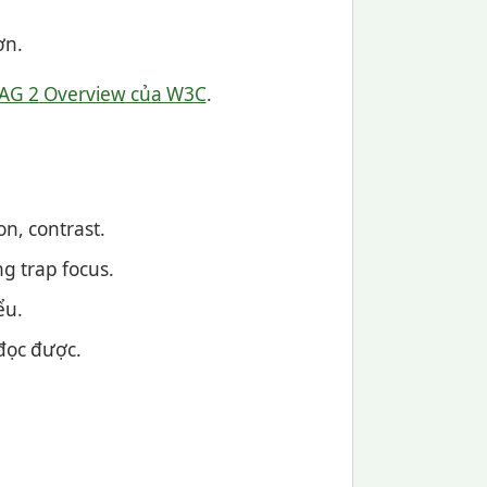
ơn.
G 2 Overview của W3C
.
on, contrast.
g trap focus.
ểu.
đọc được.