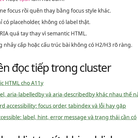
ine focus rồi quên thay bằng focus style khác.
ỉ có placeholder, không có label thật.
IA quá tay thay vì semantic HTML.
 nhảy cấp hoặc cấu trúc bài không có H2/H3 rõ ràng.
ên đọc tiếp trong cluster
ic HTML cho A11y
bel, aria-labelledby và aria-describedby khác nhau thế n
d accessibility: focus order, tabindex và lỗi hay gặp
cessible: label, hint, error message và trạng thái cần có