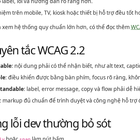
 label, lỗi và hướng dẫn rõ ràng hơn.
hiệm trên mobile, TV, kiosk hoặc thiết bị hỗ trợ đều tốt h
xem hệ thống quy chuẩn lớn hơn, có thể đọc thêm
WCA
uyên tắc WCAG 2.2
vable
: nội dung phải có thể nhận biết, như alt text, capti
le
: điều khiển được bằng bàn phím, focus rõ ràng, khôn
tandable
: label, error message, copy và flow phải dễ hi
: markup đủ chuẩn để trình duyệt và công nghệ hỗ trợ 
 lỗi dev thường bỏ sót
hoặc
làm nút bấm.
iv
span