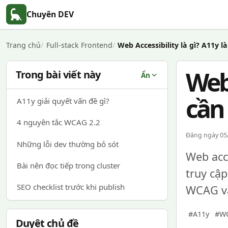
Chuyên DEV
Trang chủ
Full-stack Frontend
Web Accessibility là gì? A11y 
Web 
Trong bài viết này
Ẩn
cần
A11y giải quyết vấn đề gì?
4 nguyên tắc WCAG 2.2
Đăng ngày 05/
Những lỗi dev thường bỏ sót
Web acce
Bài nên đọc tiếp trong cluster
truy cập
SEO checklist trước khi publish
WCAG và
#A11y
#W
Duyệt chủ đề