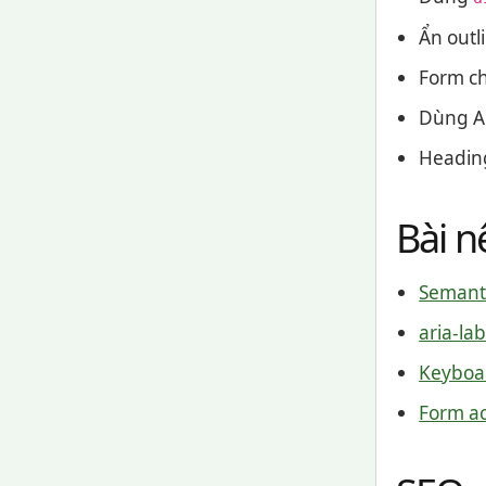
Ẩn outl
Form ch
Dùng AR
Heading
Bài n
Semant
aria-la
Keyboar
Form ac