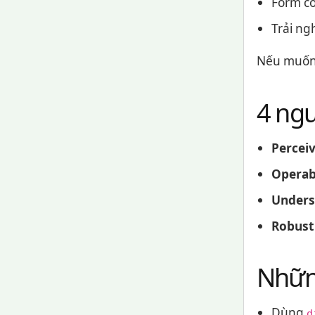
Form có
Trải ng
Nếu muốn 
4 ng
Percei
Operab
Unders
Robust
Những
Dùng
d