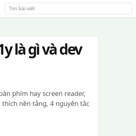
Tìm bài viết
1y là gì và dev
 bàn phím hay screen reader,
i thích nền tảng, 4 nguyên tắc