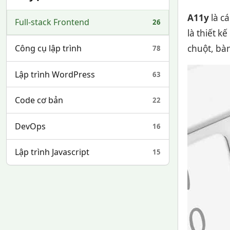
A11y
là cá
Full-stack Frontend
26
là thiết k
chuột, bàn
Công cụ lập trình
78
Lập trình WordPress
63
Code cơ bản
22
DevOps
16
Lập trình Javascript
15