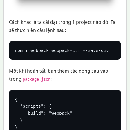
Cách khác là ta cài đặt trong 1 project nào đó. Ta
sẽ thực hiện câu lệnh sau:
npm i webpack webpack-cli --save-dev
Một khi hoàn tất, bạn thêm các dòng sau vào
trong
:
package.json
{ 

  "scripts": {

    "build": "webpack" 

  }

}