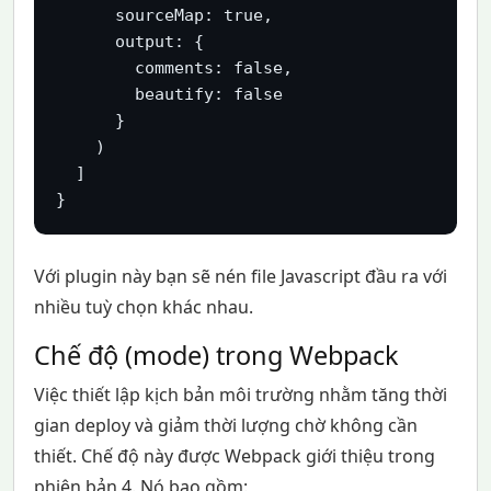
      sourceMap: true,

      output: {

        comments: false,

        beautify: false

      }

    )

  ]

}
Với plugin này bạn sẽ nén file Javascript đầu ra với
nhiều tuỳ chọn khác nhau.
Chế độ (mode) trong Webpack
Việc thiết lập kịch bản môi trường nhằm tăng thời
gian deploy và giảm thời lượng chờ không cần
thiết. Chế độ này được Webpack giới thiệu trong
phiên bản 4. Nó bao gồm: