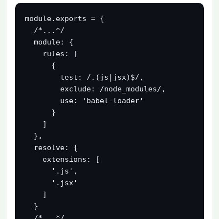
module.exports = {

  /*...*/

  module: {

    rules: [

      {

        test: /.(js|jsx)$/,

        exclude: /node_modules/,

        use: 'babel-loader'

      }

    ]

  },

  resolve: {

    extensions: [

      '.js',

      '.jsx'

    ]

  }

  /*...*/
