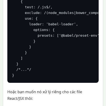
    {

      test: /.js$/,

      exclude: /(node_modules|bower_component
      use: {

        loader: 'babel-loader',

          options: {

            presets: ['@babel/preset-env']

          }

        }

      }

    ]

  }

  /*...*/

}
Hoặc bạn muốn nó xử lý riêng cho các file
React/JSX thôi: