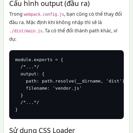
Cấu hình output (đầu ra)
Trong
, bạn cũng có thể thay đổi
webpack.config.js
đầu ra. Mặc định khi không nhập thì sẽ là
. Ta có thể đổi thành path khác, ví
./dist/main.js
dụ:
module.exports = {

  /*...*/

  output: {

    path: path.resolve(__dirname, 'dist'),

    filename: 'vendor.js'

  }

  /*...*/

}
Sử dụng CSS Loader