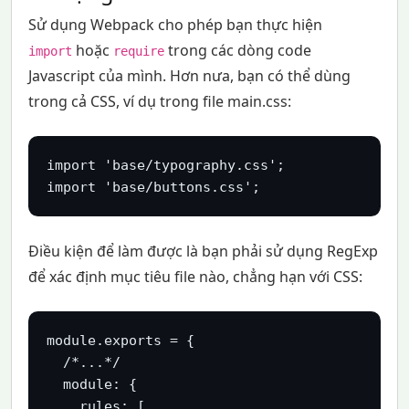
Sử dụng Webpack cho phép bạn thực hiện
hoặc
trong các dòng code
import
require
Javascript của mình. Hơn nưa, bạn có thể dùng
trong cả CSS, ví dụ trong file main.css:
import 'base/typography.css';

import 'base/buttons.css';
Điều kiện để làm được là bạn phải sử dụng RegExp
để xác định mục tiêu file nào, chẳng hạn với CSS:
module.exports = {

  /*...*/

  module: {

    rules: [
