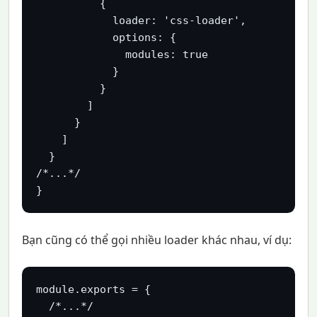
          {

            loader: 'css-loader',

            options: {

              modules: true

            }

          }

        ]

      }

    ]

  }

/*...*/

}
Bạn cũng có thể gọi nhiều loader khác nhau, ví dụ:
module.exports = {

  /*...*/
