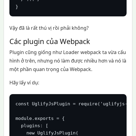
}
Vậy đã là rất thú vị rồi phải không?
Các plugin của Webpack
Plugin cũng giống như Loader webpack ta vừa cấu
hình ở trên, nhưng nó làm được nhiều hơn và nó là
một phần quan trọng của Webpack.
Hãy lấy ví dụ:
const UglifyJsPlugin = require('uglifyjs-web
module.exports = {

  plugins: [

    new UglifyJsPlugin(
