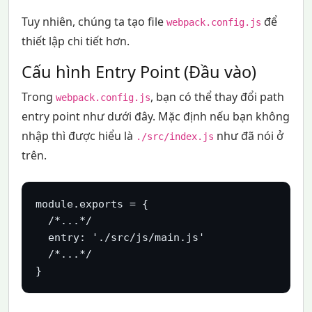
Tuy nhiên, chúng ta tạo file
để
webpack.config.js
thiết lập chi tiết hơn.
Cấu hình Entry Point (Đầu vào)
Trong
, bạn có thể thay đổi path
webpack.config.js
entry point như dưới đây. Mặc định nếu bạn không
nhập thì được hiểu là
như đã nói ở
./src/index.js
trên.
module.exports = {

  /*...*/

  entry: './src/js/main.js'

  /*...*/

}