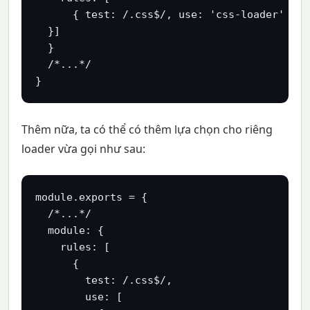
      { test: /.css$/, use: 'css-loader' },

  }]

  }

  /*...*/

}
Thêm nữa, ta có thể có thêm lựa chọn cho riêng
loader vừa gọi như sau:
module.exports = {

  /*...*/

  module: {

    rules: [

      {

        test: /.css$/,

        use: [
