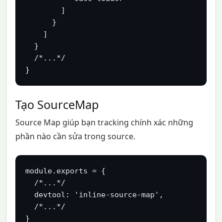
        ]

      }

    ]

  }

  /*...*/

}
Tạo SourceMap
Source Map giúp bạn tracking chính xác những
phần nào cần sửa trong source.
module.exports = {

  /*...*/

  devtool: 'inline-source-map',

  /*...*/

}