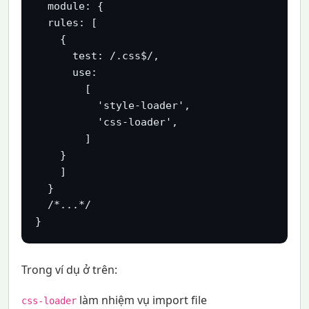
  module: {

  rules: [

    {

      test: /.css$/,

      use:

        [

          'style-loader',

          'css-loader',

        ]

    }

    ]

  }

  /*...*/

}
Trong ví dụ ở trên:
làm nhiệm vụ import file
css-loader