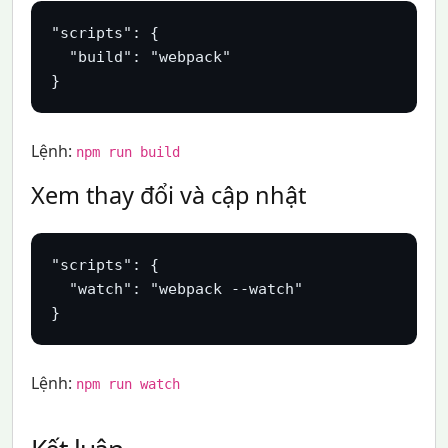
"scripts": {

  "build": "webpack"

}
Lệnh:
npm run build
Xem thay đổi và cập nhật
"scripts": {

  "watch": "webpack --watch"

}
Lệnh:
npm run watch