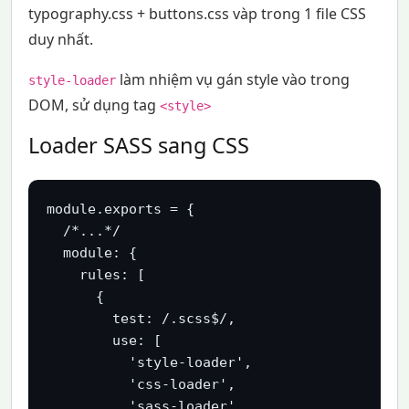
typography.css + buttons.css vàp trong 1 file CSS
duy nhất.
làm nhiệm vụ gán style vào trong
style-loader
DOM, sử dụng tag
<style>
Loader SASS sang CSS
module.exports = {

  /*...*/

  module: {

    rules: [

      {

        test: /.scss$/,

        use: [

          'style-loader',

          'css-loader',

          'sass-loader'
