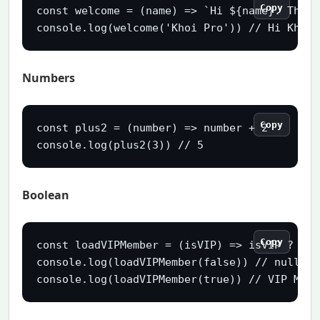
Copy
const welcome = (name) => `Hi ${name}. Thank
console.log(welcome('Khoi Pro')) // Hi Khoi 
Numbers
Copy
const plus2 = (number) => number + 2

console.log(plus2(3)) // 5
Boolean
Copy
const loadVIPMember = (isVIP) => isVIP ? `VI
console.log(loadVIPMember(false)) // null

console.log(loadVIPMember(true)) // VIP Memb