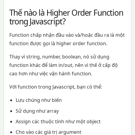
Thế nào là Higher Order Function
trong Javascript?
Function chấp nhận đầu vào và/hoặc đầu ra là một
function được gọi là higher order function.
Thay vì string, number, boolean, nó sử dụng
function khác để làm in/out, nên vì thế ở cấp độ
cao hơn như việc vận hành function.
Với function trong Javascript, bạn có thể:
Lưu chúng như biến
Sử dụng như array
Assign các thuộc tính như một object
Cho vào các giá trị argument