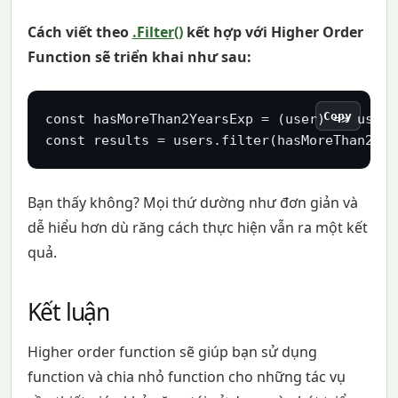
Cách viết theo
.Filter()
kết hợp với Higher Order
Function sẽ triển khai như sau:
Copy
const hasMoreThan2YearsExp = (user) => user.
Bạn thấy không? Mọi thứ dường như đơn giản và
dễ hiểu hơn dù răng cách thực hiện vẫn ra một kết
quả.
Kết luận
Higher order function sẽ giúp bạn sử dụng
function và chia nhỏ function cho những tác vụ