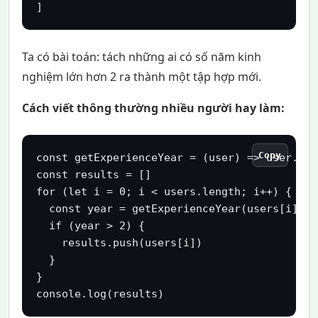
]
Ta có bài toán: tách những ai có số năm kinh
nghiệm lớn hơn 2 ra thành một tập hợp mới.
Cách viết thông thường nhiều người hay làm:
Copy
const getExperienceYear = (user) => user.exp
const results = []

for (let i = 0; i < users.length; i++) {

  const year = getExperienceYear(users[i]);

  if (year > 2) {

    results.push(users[i])

  }

}
