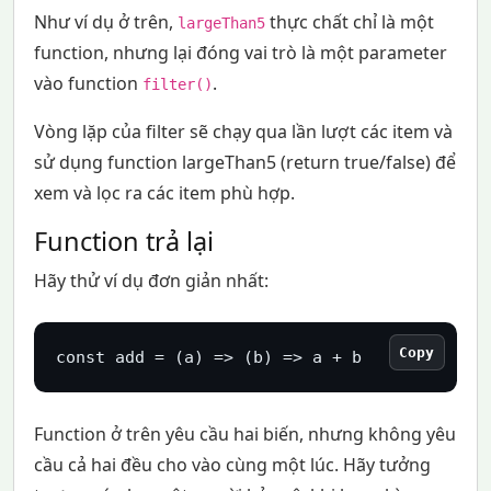
Như ví dụ ở trên,
thực chất chỉ là một
largeThan5
function, nhưng lại đóng vai trò là một parameter
vào function
.
filter()
Vòng lặp của filter sẽ chạy qua lần lượt các item và
sử dụng function largeThan5 (return true/false) để
xem và lọc ra các item phù hợp.
Function trả lại
Hãy thử ví dụ đơn giản nhất:
Copy
const add = (a) => (b) => a + b
Function ở trên yêu cầu hai biến, nhưng không yêu
cầu cả hai đều cho vào cùng một lúc. Hãy tưởng