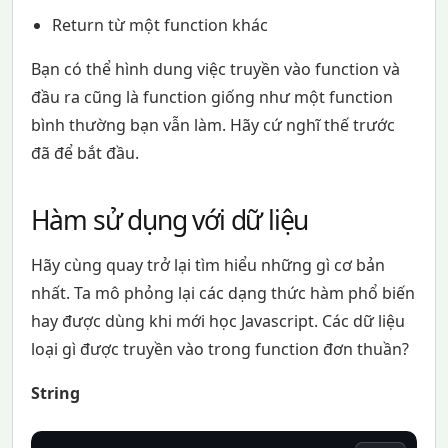
Return từ một function khác
Bạn có thể hình dung việc truyền vào function và
đầu ra cũng là function giống như một function
bình thường bạn vẫn làm. Hãy cứ nghĩ thế trước
đã để bắt đầu.
Hàm sử dụng với dữ liệu
Hãy cùng quay trở lại tìm hiểu những gì cơ bản
nhất. Ta mô phỏng lại các dạng thức hàm phổ biến
hay được dùng khi mới học Javascript. Các dữ liệu
loại gì được truyền vào trong function đơn thuần?
String