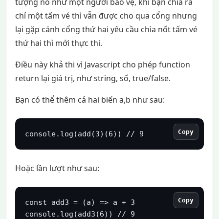
tượng nó như một người bảo vệ, khi bạn chìa ra
chỉ một tấm vé thì vẫn được cho qua cổng nhưng
lại gặp cánh cổng thứ hai yêu cầu chìa nốt tấm vé
thứ hai thì mới thực thi.
Điều này khả thi vì Javascript cho phép function
return lại giá trị, như string, số, true/false.
Bạn có thể thêm cả hai biến a,b như sau:
Copy
console.log(add(3)(6)) // 9
Hoặc lần lượt như sau:
Copy
const add3 = (a) => a + 3

console.log(add3(6)) // 9