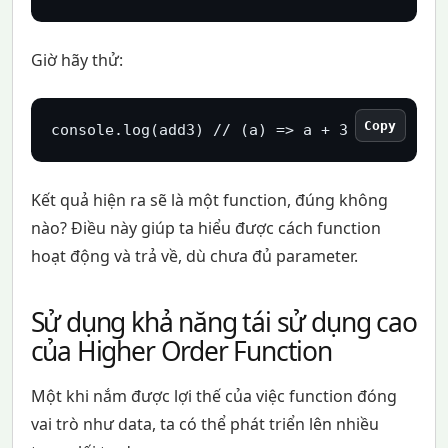
Giờ hãy thử:
Copy
console.log(add3) // (a) => a + 3
Kết quả hiện ra sẽ là một function, đúng không
nào? Điều này giúp ta hiểu được cách function
hoạt động và trả về, dù chưa đủ parameter.
Sử dụng khả năng tái sử dụng cao
của Higher Order Function
Một khi nắm được lợi thế của việc function đóng
vai trò như data, ta có thể phát triển lên nhiều