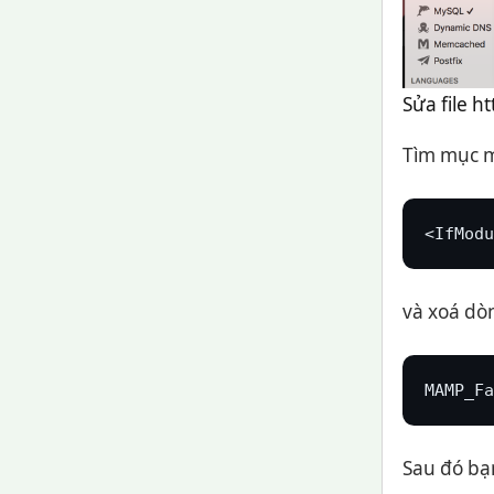
Sửa file 
Tìm mục m
<IfModu
và xoá dòn
MAMP_Fa
Sau đó bạn