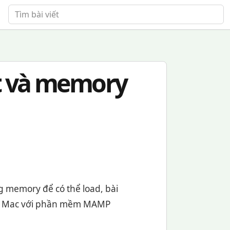
Tìm bài viết
t và memory
 memory để có thể load, bài
ành Mac với phần mềm MAMP