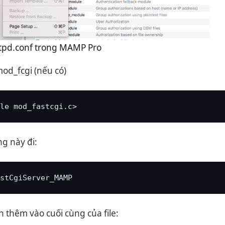
httpd.conf trong MAMP Pro
od_fcgi (nếu có)
le mod_fastcgi.c>
g này đi:
stCgiServer_MAMP
 thêm vào cuối cùng của file: