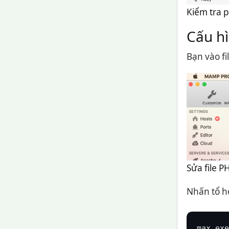
Kiểm tra 
Cấu h
Bạn vào fi
Sửa file 
Nhấn tổ h
max_exe