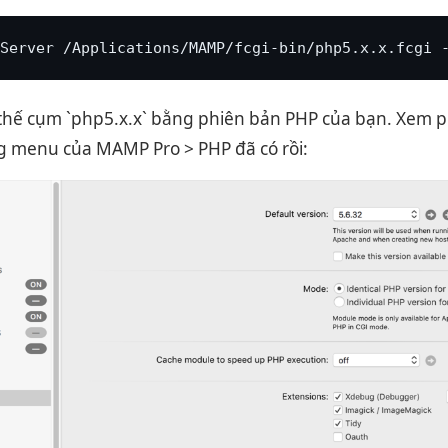
Server /Applications/MAMP/fcgi-bin/php5.x.x.fcgi 
thế cụm `php5.x.x` bằng phiên bản PHP của bạn. Xem p
g menu của MAMP Pro > PHP đã có rồi: