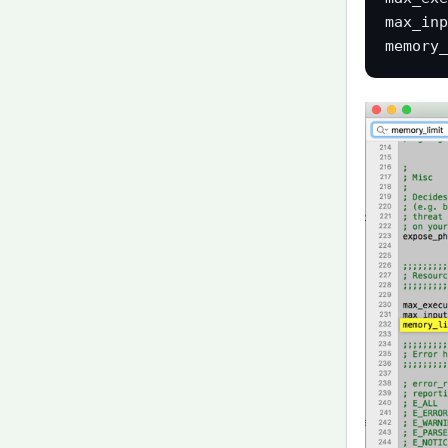
max_inp
memory_