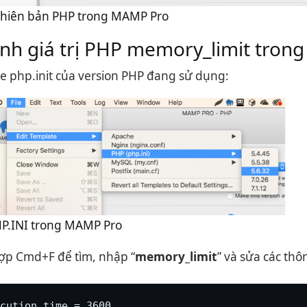
phiên bản PHP trong MAMP Pro
ình giá trị PHP memory_limit tron
le php.init của version PHP đang sử dụng:
PHP.INI trong MAMP Pro
ợp Cmd+F để tìm, nhập “
memory_limit
” và sửa các thô
cution_time = 3600
