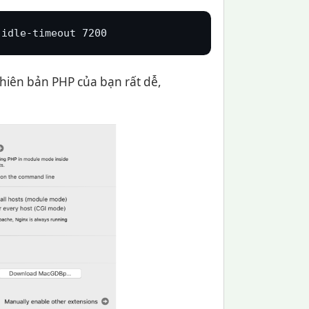
-idle-timeout 7200
hiên bản PHP của bạn rất dễ,