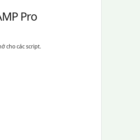
AMP Pro
ớ cho các script.
o