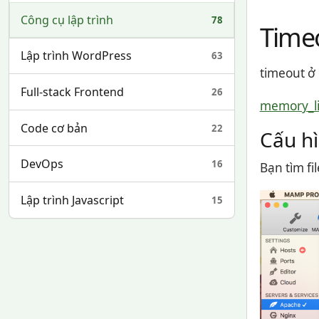
Công cụ lập trình
78
Time
Lập trình WordPress
63
timeout ở 
Full-stack Frontend
26
memory_li
Code cơ bản
22
Cấu hì
DevOps
16
Bạn tìm fi
Lập trình Javascript
15