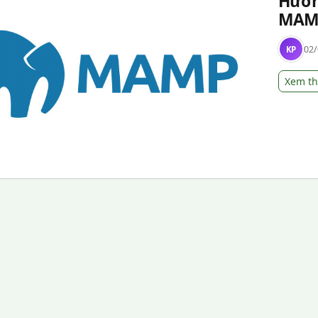
Hướn
MAM
02/
KP
Xem t