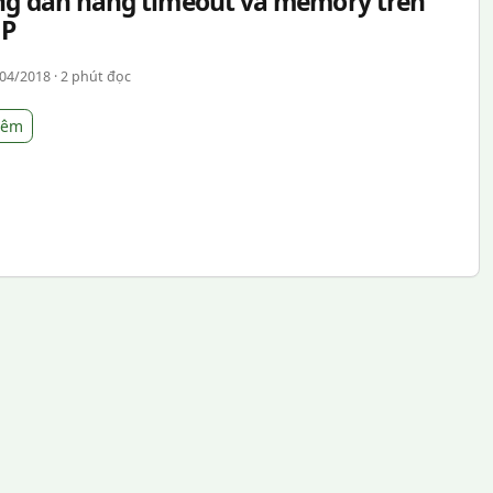
g dẫn nâng timeout và memory trên
P
04/2018 · 2 phút đọc
hêm