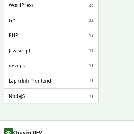
WordPress
26
Git
23
PHP
13
Javascript
12
devops
11
Lập trình Frontend
11
NodeJS
11
Chuyên DEV
CD