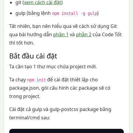
git (
xem cách cài đặt
)
gulp (bằng lệnh
)
npm install -g gulp
Tất nhiên, bạn nên hiểu qua về cách sử dụng Git
qua bài hướng dẫn
phần 1
và
phần 2
của Code Tốt
thì tốt hơn.
Bắt đầu cài đặt
Ta cần tạo 1 thư mục chứa project mới.
Ta chạy
để cài đặt thiết lập cho
npm init
package.json, gói cấu hình các package sẽ có
trong project.
Cài đặt cả gulp và gulp-postcss package bằng
terminal/cmd sau: