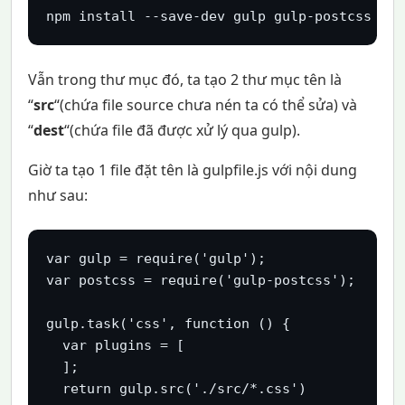
npm install --save-dev gulp gulp-postcss
Vẫn trong thư mục đó, ta tạo 2 thư mục tên là
“
src
“(chứa file source chưa nén ta có thể sửa) và
“
dest
“(chứa file đã được xử lý qua gulp).
Giờ ta tạo 1 file đặt tên là gulpfile.js với nội dung
như sau:
var gulp = require('gulp');

var postcss = require('gulp-postcss');

gulp.task('css', function () {

  var plugins = [

  ];

  return gulp.src('./src/*.css')
