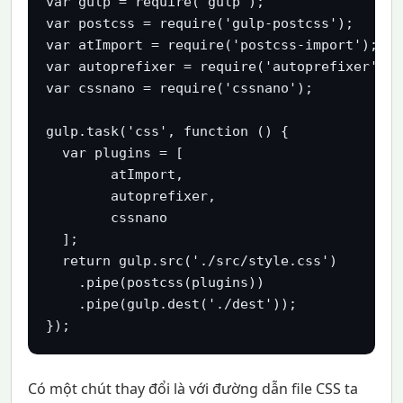
var gulp = require('gulp');

var postcss = require('gulp-postcss');

var atImport = require('postcss-import');

var autoprefixer = require('autoprefixer');

var cssnano = require('cssnano');

gulp.task('css', function () {

  var plugins = [

	atImport,

	autoprefixer,

	cssnano

  ];

  return gulp.src('./src/style.css')

    .pipe(postcss(plugins))

    .pipe(gulp.dest('./dest'));

Có một chút thay đổi là với đường dẫn file CSS ta