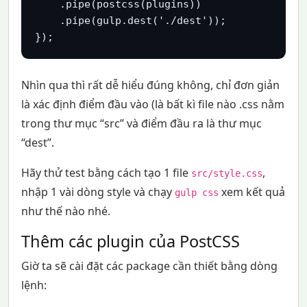
    .pipe(postcss(plugins))

    .pipe(gulp.dest('./dest'));

Nhìn qua thì rất dễ hiểu đúng không, chỉ đơn giản
là xác định điểm đầu vào (là bất kì file nào .css nằm
trong thư mục “src” và điểm đầu ra là thư mục
“dest”.
Hãy thử test bằng cách tạo 1 file
,
src/style.css
nhập 1 vài dòng style và chạy
xem kết quả
gulp css
như thế nào nhé.
Thêm các plugin của PostCSS
Giờ ta sẽ cài đặt các package cần thiết bằng dòng
lệnh: