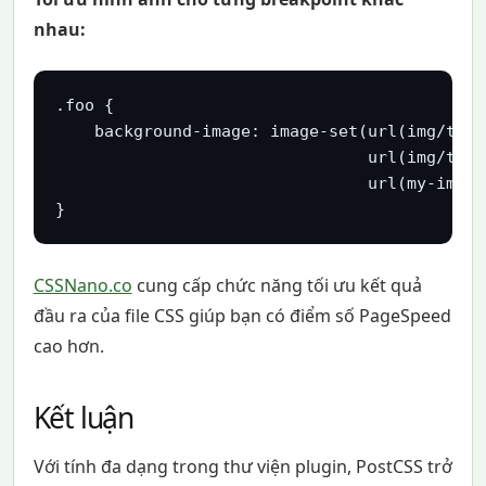
nhau:
.foo {

    background-image: image-set(url(img/test
                                url(img/test
                                url(my-img-p
CSSNano.co
cung cấp chức năng tối ưu kết quả
đầu ra của file CSS giúp bạn có điểm số PageSpeed
cao hơn.
Kết luận
Với tính đa dạng trong thư viện plugin, PostCSS trở