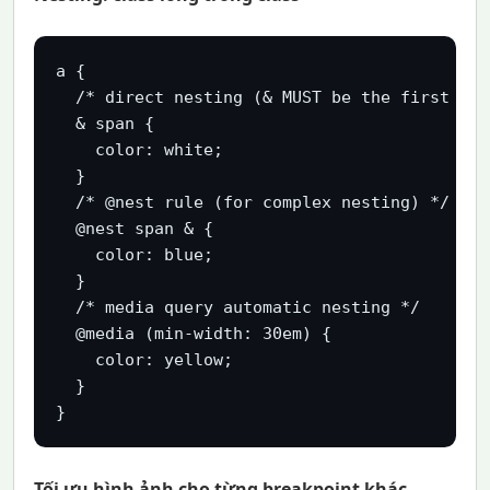
a {

  /* direct nesting (& MUST be the first par
  & span {

    color: white;

  }

  /* @nest rule (for complex nesting) */

  @nest span & {

    color: blue;

  }

  /* media query automatic nesting */

  @media (min-width: 30em) {

    color: yellow;

  }

Tối ưu hình ảnh cho từng breakpoint khác