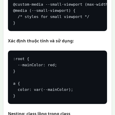
@custom-media --small-viewport (max-width: 30
@media (--small-viewport) {

  /* styles for small viewport */

}
Xác định thuộc tính và sử dụng:
:root {

  --mainColor: red;

}

a {

  color: var(--mainColor);

Nesting: class lồng trong class