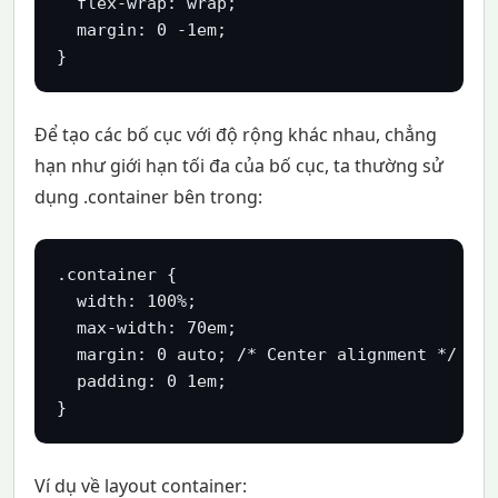
  flex-wrap: wrap;

  margin: 0 -1em;

}
Để tạo các bố cục với độ rộng khác nhau, chẳng
hạn như giới hạn tối đa của bố cục, ta thường sử
dụng .container bên trong:
.container {

  width: 100%;

  max-width: 70em;

  margin: 0 auto; /* Center alignment */

  padding: 0 1em;

}
Ví dụ về layout container: