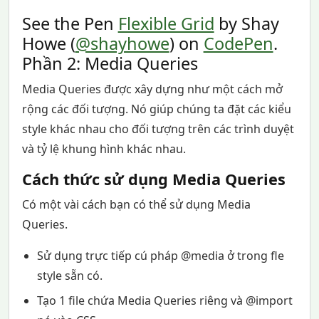
See the Pen
Flexible Grid
by Shay
Howe (
@shayhowe
) on
CodePen
.
Phần 2: Media Queries
Media Queries được xây dựng như một cách mở
rộng các đối tượng. Nó giúp chúng ta đặt các kiểu
style khác nhau cho đối tượng trên các trình duyệt
và tỷ lệ khung hình khác nhau.
Cách thức sử dụng Media Queries
Có một vài cách bạn có thể sử dụng Media
Queries.
Sử dụng trực tiếp cú pháp @media ở trong fle
style sẵn có.
Tạo 1 file chứa Media Queries riêng và @import