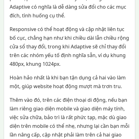
Adaptive có nghĩa là dễ dàng sửa đổi cho các mục
đích, tình huống cụ thể.
Responsive có thể hoạt động và cập nhật liên tục
bố cục, chẳng hạn như khi chiều dài lẫn chiều rộng
cửa sổ thay đổi, trong khi Adaptive sẽ chỉ thay đổi
trên các nhóm yếu tố định nghĩa sẵn, ví dụ khung
480px, khung 1024px.
Hoàn hảo nhất là khi bạn tận dụng cả hai vào làm
một, giúp website hoạt động mượt mà trơn tru.
Thêm vào đó, trên các điện thoại di động, nếu bạn
làm riêng giao diện mobile và giao diện máy tính,
việc sửa chữa, bảo trì là rất phức tạp, mặc dù giao
diện trên mobile có thể nhẹ, nhưng lại cần bạn mỗi
lần nâng cấp, cập nhật phải làm trên cả hai giao