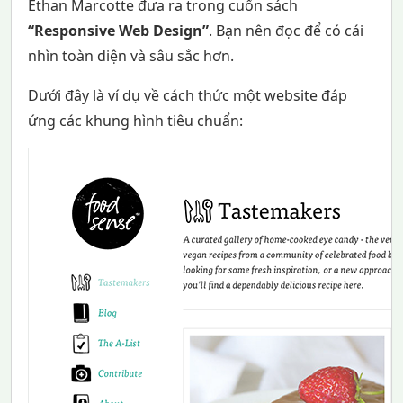
Ethan Marcotte đưa ra trong cuốn sách
“Responsive Web Design”
. Bạn nên đọc để có cái
nhìn toàn diện và sâu sắc hơn.
Dưới đây là ví dụ về cách thức một website đáp
ứng các khung hình tiêu chuẩn: