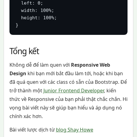
  left: 0;

  width: 100%;

  height: 100%;

}
Tổng kết
Không dễ để làm quen với
Responsive Web
Design
khi bạn mới bắt đầu làm tới, hoặc khi bạn
đã quá quen với các class có sẵn của Bootstrap. Để
trở thành một
Junior Frontend Developer
, kiến
thức về Responsive của bạn phải thật chắc chắn. Hi
vọng bài viết này sẽ giúp bạn hiểu và áp dụng nó
chính xác hơn.
Bài viết lược dịch từ
blog Shay Howe