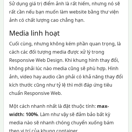
Sử dụng giá trị điểm ảnh là rất hiếm, nhưng nó sẽ
rất cần nếu bạn muốn làm website bằng thư viện
ảnh có chất lượng cao chẳng hạn.
Media linh hoạt
Cuối cùng, nhưng không kém phần quan trọng, là
cách các đối tượng media được xử lý trong
Responsive Web Design. Khi khung hình thay đổi,
không phải lúc nào media cũng sẽ phù hợp. Hình
ảnh, video hay audio cần phải có khả năng thay đổi
kích thước cũng như tỷ lệ thì mới đáp ứng tiêu
chuẩn Responsive Web.
Một cách nhanh nhất là đặt thuộc tính:
max-
width: 100%
. Làm như vậy sẽ đảm bảo bất kỳ
media nào sẽ nhanh chóng chuyển xuống bám
theo vị trí của khung container.