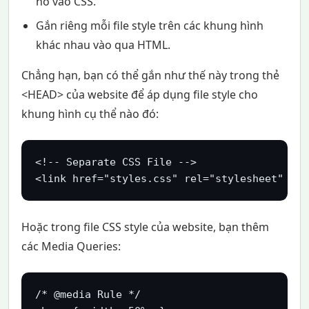
nó vào CSS.
Gắn riêng mỗi file style trên các khung hình
khác nhau vào qua HTML.
Chẳng hạn, bạn có thể gắn như thế này trong thẻ
<HEAD> của website để áp dụng file style cho
khung hình cụ thể nào đó:
<!-- Separate CSS File -->

<link href="styles.css" rel="stylesheet" med
Hoặc trong file CSS style của website, bạn thêm
các Media Queries:
/* @media Rule */
