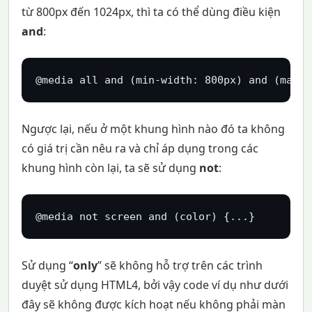
từ 800px đến 1024px, thì ta có thể dùng điều kiện
and
:
@media all and (min-width: 800px) and (max-w
Ngược lại, nếu ở một khung hình nào đó ta không
có giá trị cần nêu ra và chỉ áp dụng trong các
khung hình còn lại, ta sẽ sử dụng
not
:
@media not screen and (color) {...}
Sử dụng “
only
” sẽ không hỗ trợ trên các trình
duyệt sử dụng HTML4, bởi vậy code ví dụ như dưới
đây sẽ không được kích hoạt nếu không phải màn