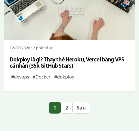
12/07/2026 · 2 phút đọc
Dokploy là gì? Thay thế Heroku, Vercel bằng VPS
cá nhân (35k GitHub Stars)
#devops
#Docker
#dokploy
1
2
Sau