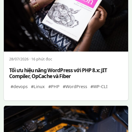
28/07/2026 · 16 phút đọc
Tối ưu hiệu năng WordPress với PHP 8.x: JIT
Compiler, OpCache và Fiber
#devops
#Linux
#PHP
#WordPress
#WP-CLI