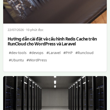
22/07/2026 · 10 phút đọc
Hướng dẫn cài đặt và cấu hình Redis Cache trên
RunCloud cho WordPress và Laravel
#dev-tools
#devops
#Laravel
#PHP
#Runcloud
#Ubuntu
#WordPress