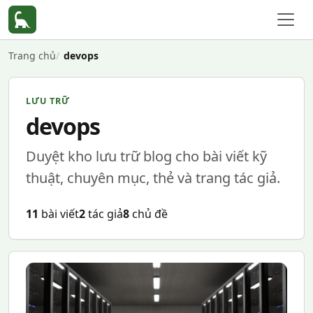
Trang chủ
devops
LƯU TRỮ
devops
Duyệt kho lưu trữ blog cho bài viết kỹ
thuật, chuyên mục, thẻ và trang tác giả.
11
bài viết
2
tác giả
8
chủ đề