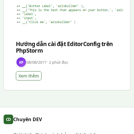
Hướng dẫn cài đặt EditorConfig trên
PhpStorm
08/08/2017 · 2 phút đọc
KP
Xem thêm
Chuyên DEV
CD