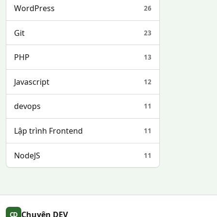
WordPress
26
Git
23
PHP
13
Javascript
12
devops
11
Lập trình Frontend
11
NodeJS
11
Chuyên DEV
CD