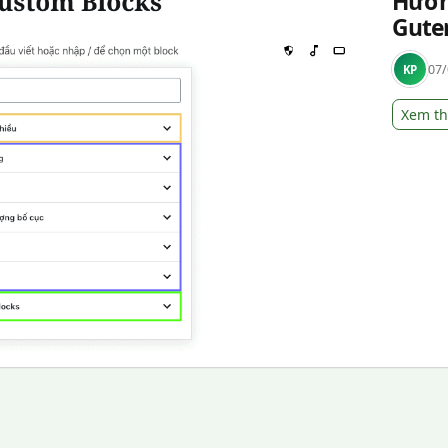
Hướn
Gute
07/
KP
Xem t