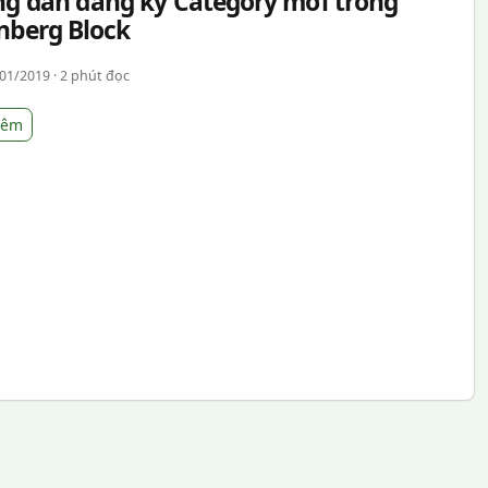
g dẫn đăng ký Category mới trong
nberg Block
01/2019 · 2 phút đọc
hêm