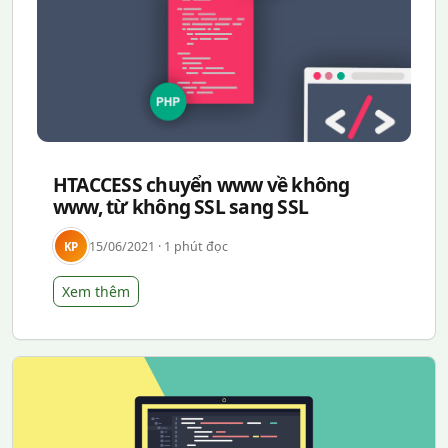
HTACCESS chuyển www về không
www, từ không SSL sang SSL
15/06/2021 · 1 phút đọc
KP
Xem thêm