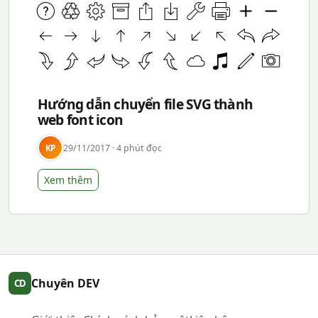
Hướng dẫn chuyển file SVG thành
web font icon
29/11/2017 · 4 phút đọc
KP
Xem thêm
Chuyên DEV
CD