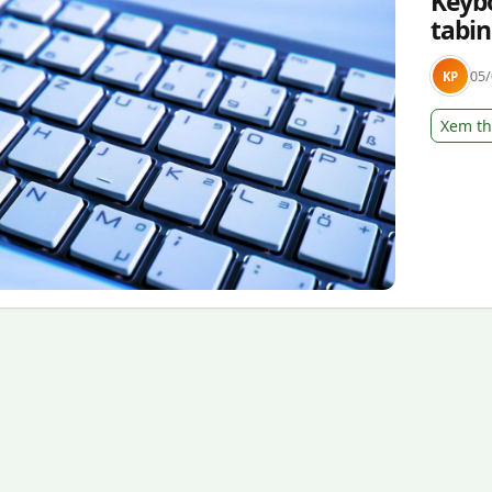
Keybo
tabin
05/
KP
Xem t