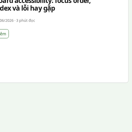
ard accessibility: focus order,
dex và lỗi hay gặp
06/2026 · 3 phút đọc
hêm