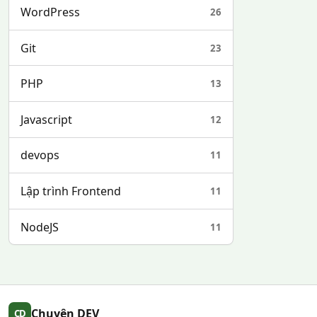
WordPress
26
Git
23
PHP
13
Javascript
12
devops
11
Lập trình Frontend
11
NodeJS
11
Chuyên DEV
CD