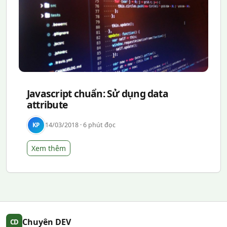
Javascript chuẩn: Sử dụng data
attribute
14/03/2018 · 6 phút đọc
KP
Xem thêm
Chuyên DEV
CD