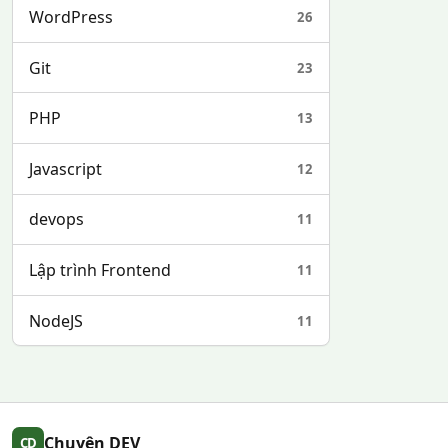
WordPress
26
Git
23
PHP
13
Javascript
12
devops
11
Lập trình Frontend
11
NodeJS
11
Chuyên DEV
CD