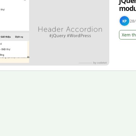
jQue
modu
28/
KP
Xem t