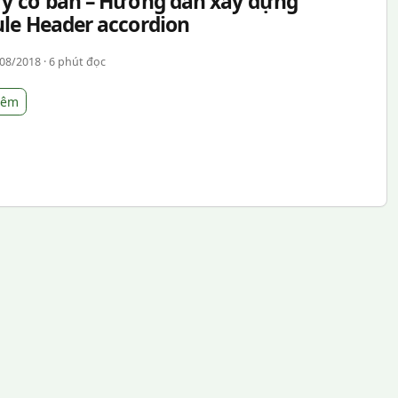
ry cơ bản – Hướng dẫn xây dựng
le Header accordion
08/2018 · 6 phút đọc
hêm